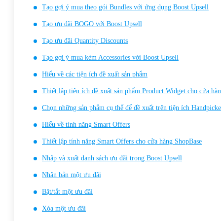
Tạo gợi ý mua theo gói Bundles với ứng dụng Boost Upsell
Tạo ưu đãi BOGO với Boost Upsell
Tạo ưu đãi Quantity Discounts
Tạo gợi ý mua kèm Accessories với Boost Upsell
Hiểu về các tiện ích đề xuất sản phẩm
Thiết lập tiện ích đề xuất sản phẩm Product Widget cho cửa hà
Chọn những sản phẩm cụ thể để đề xuất trên tiện ích Handpicke
Hiểu về tính năng Smart Offers
Thiết lập tính năng Smart Offers cho cửa hàng ShopBase
Nhập và xuất danh sách ưu đãi trong Boost Upsell
Nhân bản một ưu đãi
Bật/tắt một ưu đãi
Xóa một ưu đãi