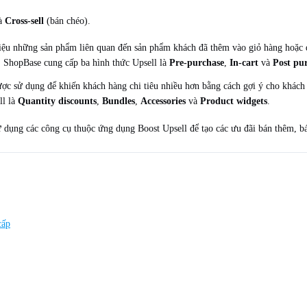
và
Cross-sell
(bán chéo).
hiệu những sản phẩm liên quan đến sản phẩm khách đã thêm vào giỏ hàng hoặc 
. ShopBase cung cấp ba hình thức Upsell là
Pre-purchase
,
In-cart
và
Post pu
được sử dụng để khiến khách hàng chi tiêu nhiều hơn bằng cách gợi ý cho khá
ll là
Quantity discounts
,
Bundles
,
Accessories
và
Product widgets
.
ử dụng các công cụ thuộc ứng dụng Boost Upsell để tạo các ưu đãi bán thêm, 
cấp