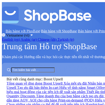
Bán hàng với PlusBase
Bán hàng với ShopBase
Bán hàng với Prin
Vietnamese (vi)
English (en)
Arabic (ar)
Chinese (zh)
Turkish (tr)
Trung tâm Hỗ trợ ShopBase
Khám phá các Hướng dẫn và học hỏi các thực tiễn tốt nhất về thương 
Bài viết cùng danh mục: Boost Upsell
Tổng quan về ứng dụng Boost Upsell
Xóa một ưu đãi
Nhân bản m
Upsell
Tạo ưu đãi bán thêm In-cart
Hiểu về tính năng Smart Offe
hiệu quả hoạt động của các tiện ích đề xuất sản phẩm
Thiết lập t
Quantity Discounts
Tăng doanh thu của bạn bằng cách tạo ưu đãi 
dẫn tăng AOV, AOI cho cửa hàng Print-on-demand (POD)
Hiểu v
Chọn những sản phẩm cụ thể để đề xuất trên tiện ích Handpicked