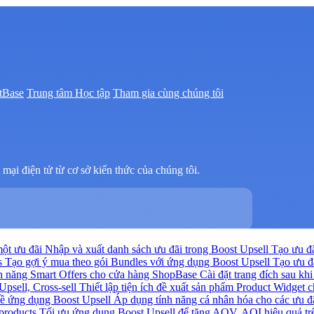
tBase
Trung tâm Học tập
Tham gia cùng chúng tôi
mại điện tử từ cơ sở kiến thức của chúng tôi.
ột ưu đãi
Nhập và xuất danh sách ưu đãi trong Boost Upsell
Tạo ưu đ
rs
Tạo gợi ý mua theo gói Bundles với ứng dụng Boost Upsell
Tạo ưu đ
ính năng Smart Offers cho cửa hàng ShopBase
Cài đặt trang đích sau k
Upsell, Cross-sell
Thiết lập tiện ích đề xuất sản phẩm Product Widget
ề ứng dụng Boost Upsell
Áp dụng tính năng cá nhân hóa cho các ưu đ
 products
Tối ưu ứng dụng Boost Upsell để tăng AOV, AOI hiệu quả t