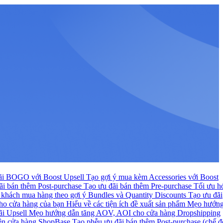
ãi BOGO với Boost Upsell
Tạo gợi ý mua kèm Accessories với Boost
ãi bán thêm Post-purchase
Tạo ưu đãi bán thêm Pre-purchase
Tối ưu h
hi khách mua hàng theo gợi ý Bundles và Quantity Discounts
Tạo ưu đãi
 cho cửa hàng của bạn
Hiểu về các tiện ích đề xuất sản phẩm
Mẹo hướn
ãi Upsell
Mẹo hướng dẫn tăng AOV, AOI cho cửa hàng Dropshipping
rên cửa hàng ShopBase
Tạo phễu ưu đãi bán thêm Post-purchase (chế đ