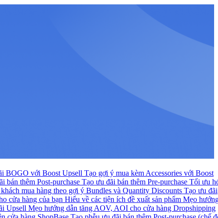
ãi BOGO với Boost Upsell
Tạo gợi ý mua kèm Accessories với Boost
ãi bán thêm Post-purchase
Tạo ưu đãi bán thêm Pre-purchase
Tối ưu h
hi khách mua hàng theo gợi ý Bundles và Quantity Discounts
Tạo ưu đãi
 cho cửa hàng của bạn
Hiểu về các tiện ích đề xuất sản phẩm
Mẹo hướn
ãi Upsell
Mẹo hướng dẫn tăng AOV, AOI cho cửa hàng Dropshipping
rên cửa hàng ShopBase
Tạo phễu ưu đãi bán thêm Post-purchase (chế đ