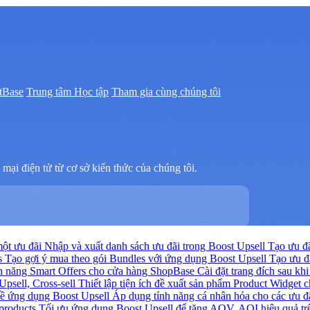
tBase
Trung tâm Học tập
Tham gia cùng chúng tôi
mại điện tử từ cơ sở kiến thức của chúng tôi.
ột ưu đãi
Nhập và xuất danh sách ưu đãi trong Boost Upsell
Tạo ưu đ
rs
Tạo gợi ý mua theo gói Bundles với ứng dụng Boost Upsell
Tạo ưu đ
ính năng Smart Offers cho cửa hàng ShopBase
Cài đặt trang đích sau k
Upsell, Cross-sell
Thiết lập tiện ích đề xuất sản phẩm Product Widget
ề ứng dụng Boost Upsell
Áp dụng tính năng cá nhân hóa cho các ưu đ
 products
Tối ưu ứng dụng Boost Upsell để tăng AOV, AOI hiệu quả t