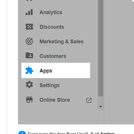
Trong trang ứng dụng Boost Upsell, đi tới
Settings
.