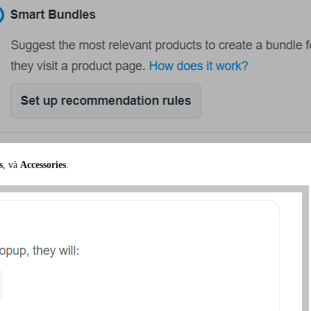
s
, và
Accessories
.