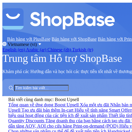
Bán hàng với PlusBase
Bán hàng với ShopBase
Bán hàng với Prin
Vietnamese (vi)
English (en)
Arabic (ar)
Chinese (zh)
Turkish (tr)
Trung tâm Hỗ trợ ShopBase
Khám phá các Hướng dẫn và học hỏi các thực tiễn tốt nhất về thương 
Bài viết cùng danh mục: Boost Upsell
Tổng quan về ứng dụng Boost Upsell
Xóa một ưu đãi
Nhân bản m
Upsell
Tạo ưu đãi bán thêm In-cart
Hiểu về tính năng Smart Offe
hiệu quả hoạt động của các tiện ích đề xuất sản phẩm
Thiết lập t
Quantity Discounts
Tăng doanh thu của bạn bằng cách tạo ưu đãi 
dẫn tăng AOV, AOI cho cửa hàng Print-on-demand (POD)
Hiểu v
Chọn những sản phẩm cụ thể để đề xuất trên tiện ích Handpicked