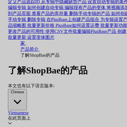
定义产品追踪ID
从专辑中隐藏缺货产品
设置自动专辑的条
编辑专辑
如何创建自动专辑
编辑现有产品的变体
将视频添
到产品页面
查看产品的库存量
删除手动专辑的产品
如何创
手动专辑
删除专辑
在PlusBase上创建产品组合
为专辑设置
品缩略图
批量更新价格
PlusBase如何设置运费
批量更新功
更改产品的可用性
使用CSV文件批量编辑PlusBase产品
创建
批量更新
设置变体图片
家
产品简介
了解ShopBae的产品
了解ShopBae的产品
本文也有以下语言版本:
Chinese
Vietnamese
在此页面上