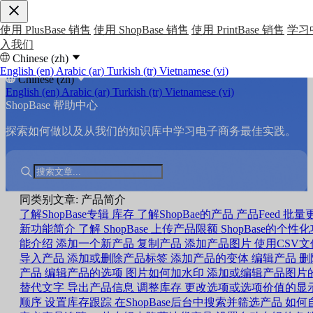
使用 PlusBase 销售
使用 ShopBase 销售
使用 PrintBase 销售
学习
入我们
Chinese (zh)
English (en)
Arabic (ar)
Turkish (tr)
Vietnamese (vi)
Chinese (zh)
English (en)
Arabic (ar)
Turkish (tr)
Vietnamese (vi)
ShopBase 帮助中心
探索如何做以及从我们的知识库中学习电子商务最佳实践。
同类别文章: 产品简介
了解ShopBase专辑
库存
了解ShopBae的产品
产品Feed
批量
新功能简介
了解 ShopBase 上传产品限额
ShopBase的个性
能介绍
添加一个新产品
复制产品
添加产品图片
使用CSV文
导入产品
添加或删除产品标签
添加产品的变体
编辑产品
删
产品
编辑产品的选项
图片如何加水印
添加或编辑产品图片
替代文字
导出产品信息
调整库存
更改选项或选项价值的显
顺序
设置库存跟踪
在ShopBase后台中搜索并筛选产品
如何