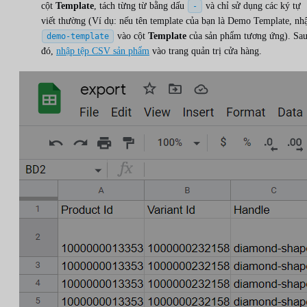
cột
Template
, tách từng từ bằng dấu
và chỉ sử dụng các ký tự
-
viết thường (Ví dụ: nếu tên template của bạn là Demo Template, nh
vào cột
Template
của sản phẩm tương ứng). Sa
demo-template
đó,
nhập tệp CSV sản phẩm
vào trang quản trị cửa hàng.