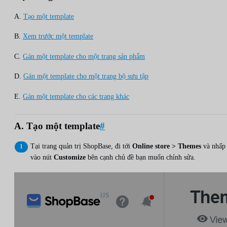
A.
Tạo một template
B.
Xem trước một template
C.
Gán một template cho một trang sản phẩm
D.
Gán một template cho một trang bộ sưu tập
E.
Gán một template cho các trang khác
A. Tạo một template
#
Tại trang quản trị ShopBase, đi tới
Online store > Themes
và nhấp
vào nút
Customize
bên cạnh chủ đề bạn muốn chỉnh sửa.