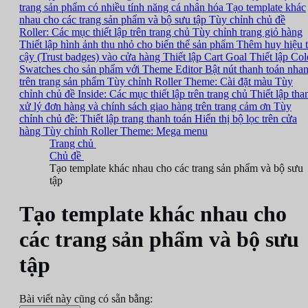
trang sản phẩm có nhiều tính năng cá nhân hóa
Tạo template khác
nhau cho các trang sản phẩm và bộ sưu tập
Tùy chỉnh chủ đề
Roller: Các mục thiết lập trên trang chủ
Tùy chỉnh trang giỏ hàng
Thiết lập hình ảnh thu nhỏ cho biến thể sản phẩm
Thêm huy hiệu t
cậy (Trust badges) vào cửa hàng
Thiết lập Cart Goal
Thiết lập Col
Swatches cho sản phẩm với Theme Editor
Bật nút thanh toán nha
trên trang sản phẩm
Tùy chỉnh Roller Theme: Cài đặt màu
Tùy
chỉnh chủ đề Inside: Các mục thiết lập trên trang chủ
Thiết lập tha
xử lý đơn hàng và chính sách giao hàng trên trang cảm ơn
Tùy
chỉnh chủ đề: Thiết lập trang thanh toán
Hiển thị bộ lọc trên cửa
hàng
Tùy chỉnh Roller Theme: Mega menu
Trang chủ
Chủ đề
Tạo template khác nhau cho các trang sản phẩm và bộ sưu
tập
Tạo template khác nhau cho
các trang sản phẩm và bộ sưu
tập
Bài viết này cũng có sẵn bằng: