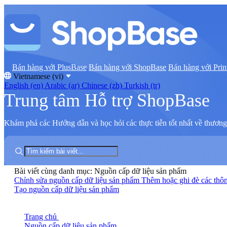
Bán hàng với PlusBase
Bán hàng với ShopBase
Bán hàng với Prin
Vietnamese (vi)
English (en)
Arabic (ar)
Chinese (zh)
Turkish (tr)
Trung tâm Hỗ trợ ShopBase
Khám phá các Hướng dẫn và học hỏi các thực tiễn tốt nhất về thương 
Bài viết cùng danh mục: Nguồn cấp dữ liệu sản phẩm
Chỉnh sửa nguồn cấp dữ liệu sản phẩm
Thêm hoặc ghi đè các thôn
Tạo nguồn cấp dữ liệu sản phẩm
Trang chủ
Nguồn cấp dữ liệu sản phẩm