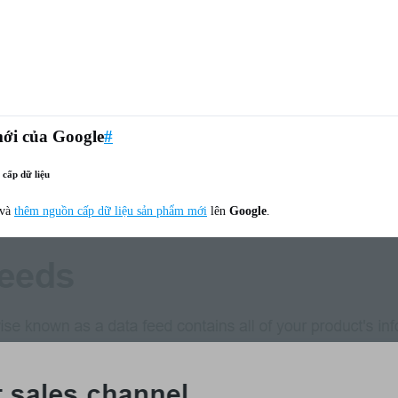
ới của Google
#
cấp dữ liệu
và
thêm nguồn cấp dữ liệu sản phẩm mới
lên
Google
.