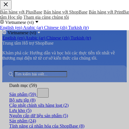
Bán hàng với PlusBase
Bán hàng với ShopBase
Bán hàng với PrintBa
tâm Học tập
Tham gia cùng chúng tôi
Vietnamese (vi)
English (en)
Arabic (ar)
Chinese (zh)
Turkish (tr)
Vietnamese (vi)
English (en)
Arabic (ar)
Chinese (zh)
Turkish (tr)
Trung tâm Hỗ trợ ShopBase
Khám phá các Hướng dẫn và học hỏi các thực tiễn tốt nhất về
thương mại điện tử từ cơ sở kiến thức của chúng tôi.
Danh mục
(59)
Sản phẩm
(59)
Bộ sưu tập
(8)
Cập nhật chỉnh sửa hàng loạt
(2)
Lưu kho
(5)
Nguồn cấp dữ liệu sản phẩm
(5)
Sản phẩm
(24)
Tính năng cá nhân hóa của ShopBase
(8)