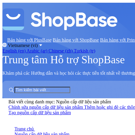
Bán hàng với PlusBase
Bán hàng với ShopBase
Bán hàng với Prin
Vietnamese (vi)
English (en)
Arabic (ar)
Chinese (zh)
Turkish (tr)
Trung tâm Hỗ trợ ShopBase
Khám phá các Hướng dẫn và học hỏi các thực tiễn tốt nhất về thương 
Bài viết cùng danh mục: Nguồn cấp dữ liệu sản phẩm
Chỉnh sửa nguồn cấp dữ liệu sản phẩm
Thêm hoặc ghi đè các thôn
Tạo nguồn cấp dữ liệu sản phẩm
Trang chủ
Nguồn cấp dữ liệu sản phẩm