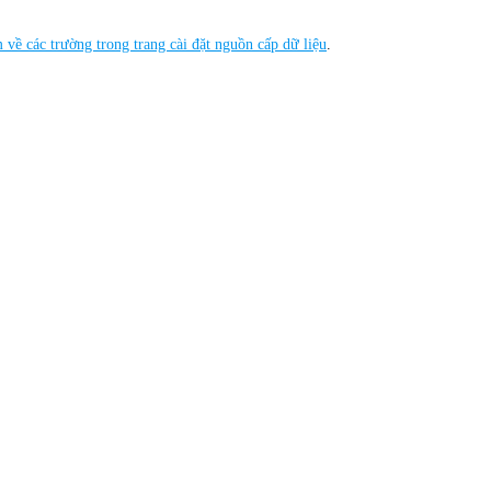
m về các trường trong trang cài đặt nguồn cấp dữ liệu
.