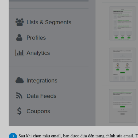
Sau khi chọn mẫu email, bạn được đưa đến trang chỉnh sửa email. T