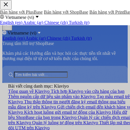
Bán hàng với PlusBase
Bán hàng với ShopBase
Bán hàng với PrintBa
Vietnamese (vi)
English (en)
Arabic (ar)
Chinese (zh)
Turkish (tr)
Vietnamese (vi)
English (en)
Arabic (ar)
Chinese (zh)
Turkish (tr)
Trung tâm Hỗ trợ ShopBase
Khám phá các Hướng dẫn và học hỏi các thực tiễn tốt nhất về
thương mại điện tử từ cơ sở kiến thức của chúng tôi.
Bài viết cùng danh mục: Klaviyo
Tổng quan về Klaviyo
Tích hợp Klaviyo vào cửa hàng của bạn
Thêm nguồn cấp dữ liệu sản phẩm vào Klaviyo
Tạo mẫu email tr
Klaviyo
Thu thập thông tin người đăng ký email thông qua biểu
mẫu đăng ký trên Klaviyo
Gửi chiến dịch email đến khách hàng v
Klaviyo
Kích hoạt luồng gửi email tự động của Klaviyo
Hiểu dữ
liệu ShopBase của bạn trong Klaviyo
Quản lý các chiến dịch emai
trên Klaviyo
Quản lý luồng tự động trên Klaviyo
Thiết lập mã the
dõi UTM trên Klaviyo