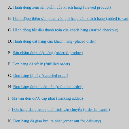
A.
Hành động xem sản phẩm của khách hàng (viewed product)
B.
Hành động thêm sản phẩm vào giỏ hàng của khách hàng (added to cart
C.
Hành động bắt đầu thanh toán của khách hàng (started checkout)
D.
Hành động đặt hàng của khách hàng (placed order)
E.
Sản phẩm được đặt hàng (ordered product)
F.
Đơn hàng đã xử lý (fulfilled order)
G.
Đơn hàng bị hủy (canceled order)
H.
Đơn hàng được hoàn tiền (refunded order)
I.
Mã vận đơn được cập nhật (tracking added)
J.
Đơn hàng đang trong quá trình vận chuyển (order in transit)
K.
Đơn hàng đã giao bưu tá phát (order out for delivery)