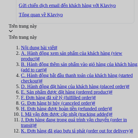
Gửi chiến dịch email đến khách hàng với Klaviyo
Tổng quan về Klaviyo
Trên trang này
Trên trang này
Nội dung bài viết#
A. Hành động xem sản phẩm của khách hàng (view
product)#
B. Hành động thêm sản phẩm vào giỏ hàng của khách hàng
(add to cart)#
C. Hành động bắt đầu thanh toán của khách hàng (started
checkout)#
D. Hành động đặt hàng của khách hàng (placed order)#
E. Sản phẩm được đặt hàng (ordered product)#
F. Đơn hàng đã xử lý (fulfilled order)#
G. Đơn hàng bị hủy (canceled order)#
H. Đơn hàng được hoàn tiền (refunded order)#
I. Mã vận đơn được cập nhật (tracking added)#
J. Đơn hàng đang trong quá trình vận chuyển (order in
transit)#
K. Đơn hàng đã giao bưu tá phát (order out for delivery)#