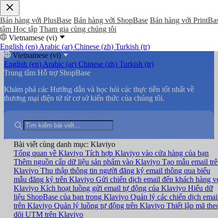
Bán hàng với PlusBase
Bán hàng với ShopBase
Bán hàng với PrintBa
tâm Học tập
Tham gia cùng chúng tôi
Vietnamese (vi)
English (en)
Arabic (ar)
Chinese (zh)
Turkish (tr)
Vietnamese (vi)
English (en)
Arabic (ar)
Chinese (zh)
Turkish (tr)
Trung tâm Hỗ trợ ShopBase
Khám phá các Hướng dẫn và học hỏi các thực tiễn tốt nhất về
thương mại điện tử từ cơ sở kiến thức của chúng tôi.
Bài viết cùng danh mục: Klaviyo
Tổng quan về Klaviyo
Tích hợp Klaviyo vào cửa hàng của bạn
Thêm nguồn cấp dữ liệu sản phẩm vào Klaviyo
Tạo mẫu email tr
Klaviyo
Thu thập thông tin người đăng ký email thông qua biểu
mẫu đăng ký trên Klaviyo
Gửi chiến dịch email đến khách hàng v
Klaviyo
Kích hoạt luồng gửi email tự động của Klaviyo
Hiểu dữ
liệu ShopBase của bạn trong Klaviyo
Quản lý các chiến dịch emai
trên Klaviyo
Quản lý luồng tự động trên Klaviyo
Thiết lập mã the
dõi UTM trên Klaviyo