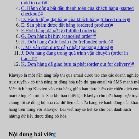
(add to cart)#
C. Hành động bắt đầu thanh toán của khách hàng (started
checkout)#
D. Hành động đặt hàng của khách hàng (placed order)#
E. Sản phẩm được đặt hàng (ordered product)#
F. Đơn hàng đã xử lý (fulfilled order)#
G. Đơn hàng bị hủy (canceled order)#
H. Đơn hàng được hoàn tiền (refunded order)#
I. Mã vận đơn được cập nhật (tracking added)#
J. Đơn hàng đang trong quá trình vận chuyển (order in
transit)#
K. Đơn hàng đã giao bưu tá phát (order out for delivery)#
Klaviyo là một nền tảng tiếp thị qua email được tạo cho các doanh nghiệp
trực tuyến - có tính năng tự động hóa tiếp thị qua email và SMS mạnh mẽ
Việc tích hợp Klaviyo vào cửa hàng giúp bạn thực hiện các chiến dịch em
marketing của mình. Sau khi bạn thiết lập Klaviyo cho cửa hàng trực tuy
chúng tôi sẽ đồng bộ hóa các dữ liệu của cửa hàng về hành động của khá
hàng trên trang với Klaviyo. Bài viết này sẽ liệt kê cho bạn danh sách
những dữ liệu được đồng bộ hóa.
Nội dung bài viết
#