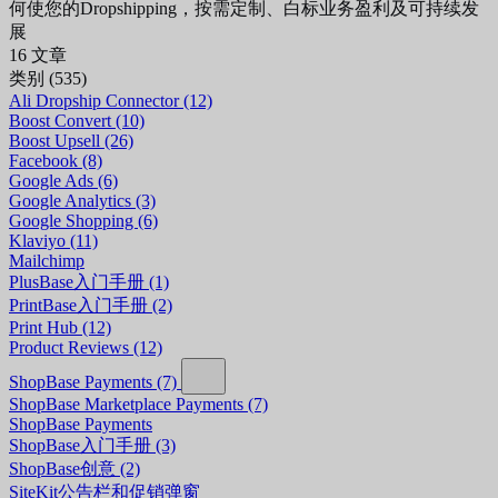
何使您的Dropshipping，按需定制、白标业务盈利及可持续发
展
16 文章
类别
(535)
Ali Dropship Connector
(12)
Boost Convert
(10)
Boost Upsell
(26)
Facebook
(8)
Google Ads
(6)
Google Analytics
(3)
Google Shopping
(6)
Klaviyo
(11)
Mailchimp
PlusBase入门手册
(1)
PrintBase入门手册
(2)
Print Hub
(12)
Product Reviews
(12)
ShopBase Payments
(7)
ShopBase Marketplace Payments
(7)
ShopBase Payments
ShopBase入门手册
(3)
ShopBase创意
(2)
SiteKit公告栏和促销弹窗