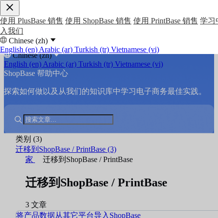
使用 PlusBase 销售
使用 ShopBase 销售
使用 PrintBase 销售
学习
入我们
Chinese (zh)
English (en)
Arabic (ar)
Turkish (tr)
Vietnamese (vi)
Chinese (zh)
English (en)
Arabic (ar)
Turkish (tr)
Vietnamese (vi)
ShopBase 帮助中心
探索如何做以及从我们的知识库中学习电子商务最佳实践。
类别
(3)
迁移到ShopBase / PrintBase
(3)
家
迁移到ShopBase / PrintBase
迁移到ShopBase / PrintBase
3 文章
将产品数据从其它平台导入ShopBase