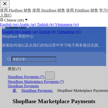
使用 PlusBase 销售
使用 ShopBase 销售
使用 PrintBase 销售
学习
入我们
Chinese (zh)
English (en)
Arabic (ar)
Turkish (tr)
Vietnamese (vi)
Chinese (zh)
English (en)
Arabic (ar)
Turkish (tr)
Vietnamese (vi)
ShopBase 帮助中心
探索如何做以及从我们的知识库中学习电子商务最佳实践。
类别
(7)
ShopBase Payments
(7)
ShopBase Marketplace Payments
(7)
ShopBase Payments
家
ShopBase Payments
ShopBase Marketplace Payments
ShopBase Marketplace Payments