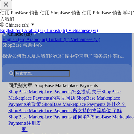
使用 PlusBase 销售
使用 ShopBase 销售
使用 PrintBase 销售
学习
入我们
Chinese (zh)
English (en)
Arabic (ar)
Turkish (tr)
Vietnamese (vi)
Chinese (zh)
English (en)
Arabic (ar)
Turkish (tr)
Vietnamese (vi)
ShopBase 帮助中心
探索如何做以及从我们的知识库中学习电子商务最佳实践。
同类别文章: ShopBase Marketplace Payments
ShopBase Marketplace Payments怎么提现
关于ShopBase
Marketplace Payments的常见问题
ShopBase Marketplace
Payments的政策
ShopBase Marketplace Payments 是什么？
ShopBase Marketplace Payments 所支持的物流单位
了解
ShopBase Marketplace Payments
如何填写ShopBase Marketplac
Payments注册表
家