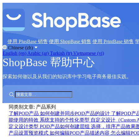
使用 PlusBase 销售
使用 ShopBase 销售
使用 PrintBase 销售
Chinese (zh)
English (en)
Arabic (ar)
Turkish (tr)
Vietnamese (vi)
ShopBase 帮助中心
探索如何做以及从我们的知识库中学习电子商务最佳实践。
同类别文章: 产品系列
了解POD产品
如何创建并同步POD产品的设计
了解POD产
能使用的特效
系统支持的个性化类型
自定义设计（Custom 
定义设计类型
POD产品如何创建层组
选择，排序产品效果
产品设置预览模式
如何编辑POD产品描述内容
怎么编辑P