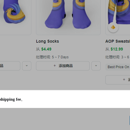
shipping fee
。