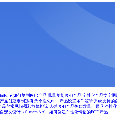
tBase
如何复制POD产品
批量复制POD产品
个性化产品文字图
D产品创建定制选项
为个性化POD产品设置条件逻辑
系统支持的
D产品的常见问题和故障排除
店铺POD产品创建数量上限
为个性
定义设计（Custom Art）
如何创建个性化情侣的POD产品