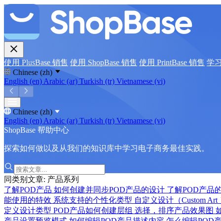
使用 PlusBase 销售
使用 ShopBase 销售
使用 PrintBase 销售
学
Chinese (zh)
English (en)
Arabic (ar)
Turkish (tr)
Vietnamese (vi)
Chinese (zh)
English (en)
Arabic (ar)
Turkish (tr)
Vietnamese (vi)
ShopBase 帮助中心
探索如何做以及从我们的知识库中学习电子商务最佳实践。
同类别文章: 产品系列
了解POD产品
如何创建并同步POD产品的设计
了解POD产品
能使用的特效
系统支持的个性化类型
自定义设计（Custom Ar
定义设计类型
POD产品如何创建层组
选择，排序产品效果图
产品设置预览模式
如何编辑POD产品描述内容
怎么编辑POD