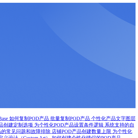
ase
如何复制POD产品
批量复制POD产品
个性化产品文字图层
产品创建定制选项
为个性化POD产品设置条件逻辑
系统支持的自
品的常见问题和故障排除
店铺POD产品创建数量上限
为个性化
设计（Custom Art）
如何创建个性化情侣的POD产品