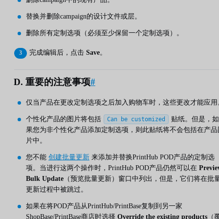
替换并删除campaign的设计文件或层。
删除所有定制选项（必须至少保留一个定制选项）。
完成编辑后，点击
Save
。
D. 重要的注意事项
#
仅当产品在更改定制选项之后加入购物车时，这些更改才能应用
个性化产品的图片将包括
贴纸。但是，如
Can be customized
果您为非个性化产品添加定制选项，则此贴纸将不会包括在产品
片中。
您不能
创建批量更新
来添加并替换PrintHub POD产品的定制选
项。当进行这两个操作时，PrintHub POD产品仍然可以在
Previ
Bulk Update
（预览批量更新）窗口中列出，但是，它们将在批
更新过程中被跳过。
如果在将POD产品从PrintHub/PrintBase复制到另一家
ShopBase/PrintBase商店时选择
Override the existing products
（