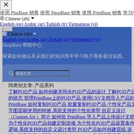
使用 PlusBase 销售
使用 ShopBase 销售
使用 PrintBase 销售
学习
Chinese (zh)
English (en)
Arabic (ar)
Turkish (tr)
Vietnamese (vi)
Chinese (zh)
English (en)
Arabic (ar)
Turkish (tr)
Vietnamese (vi)
ShopBase 帮助中心
探索如何做以及从我们的知识库中学习电子商务最佳实践。
同类别文章: 产品系列
了解POD产品
如何创建并同步POD产品的设计
了解POD产
的状态
管理PrintBase上的POD产品
使用CSV文档导入产品
PrintBase
如何复制POD产品
批量复制POD产品
个性化产品
字图层能使用的特效
系统支持的个性化类型
自定义设计
（Custom Art ）简介
如何给 PrintBase 导入产品上传设计文
为个性化POD产品创建定制选项
为个性化POD产品设置条
逻辑
系统支持的自定义设计类型
POD产品如何创建层组
选