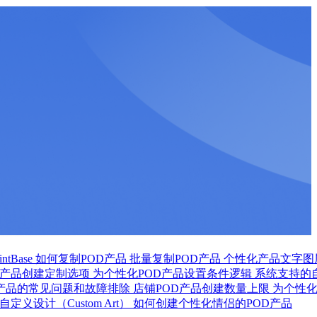
tBase
如何复制POD产品
批量复制POD产品
个性化产品文字图
D产品创建定制选项
为个性化POD产品设置条件逻辑
系统支持的
D产品的常见问题和故障排除
店铺POD产品创建数量上限
为个性
定义设计（Custom Art）
如何创建个性化情侣的POD产品