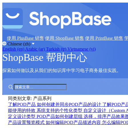
使用 PlusBase 销售
使用 ShopBase 销售
使用 PrintBase 销售
Chinese (zh)
English (en)
Arabic (ar)
Turkish (tr)
Vietnamese (vi)
ShopBase 帮助中心
探索如何做以及从我们的知识库中学习电子商务最佳实践。
同类别文章: 产品系列
了解POD产品
如何创建并同步POD产品的设计
了解POD产
能使用的特效
系统支持的个性化类型
自定义设计（Custom 
定义设计类型
POD产品如何创建层组
选择，排序产品效果
产品设置预览模式
如何编辑POD产品描述内容
怎么编辑P