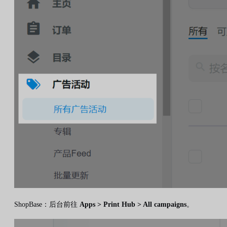
ShopBase：后台前往
Apps > Print Hub > All campaigns
。