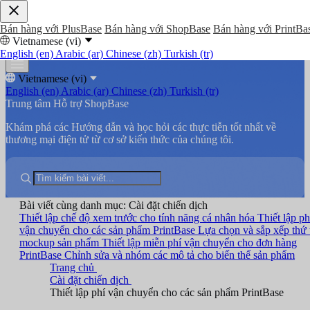
Bán hàng với PlusBase
Bán hàng với ShopBase
Bán hàng với PrintBa
Vietnamese (vi)
English (en)
Arabic (ar)
Chinese (zh)
Turkish (tr)
Vietnamese (vi)
English (en)
Arabic (ar)
Chinese (zh)
Turkish (tr)
Trung tâm Hỗ trợ ShopBase
Khám phá các Hướng dẫn và học hỏi các thực tiễn tốt nhất về
thương mại điện tử từ cơ sở kiến thức của chúng tôi.
Bài viết cùng danh mục: Cài đặt chiến dịch
Thiết lập chế độ xem trước cho tính năng cá nhân hóa
Thiết lập ph
vận chuyển cho các sản phẩm PrintBase
Lựa chọn và sắp xếp thứ 
mockup sản phẩm
Thiết lập miễn phí vận chuyển cho đơn hàng
PrintBase
Chỉnh sửa và nhóm các mô tả cho biến thể sản phẩm
Trang chủ
Cài đặt chiến dịch
Thiết lập phí vận chuyển cho các sản phẩm PrintBase