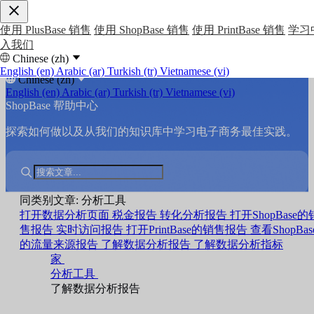
使用 PlusBase 销售
使用 ShopBase 销售
使用 PrintBase 销售
学习
入我们
Chinese (zh)
English (en)
Arabic (ar)
Turkish (tr)
Vietnamese (vi)
Chinese (zh)
English (en)
Arabic (ar)
Turkish (tr)
Vietnamese (vi)
ShopBase 帮助中心
探索如何做以及从我们的知识库中学习电子商务最佳实践。
同类别文章: 分析工具
打开数据分析页面
税金报告
转化分析报告
打开ShopBase的
售报告
实时访问报告
打开PrintBase的销售报告
查看ShopBas
的流量来源报告
了解数据分析报告
了解数据分析指标
家
分析工具
了解数据分析报告