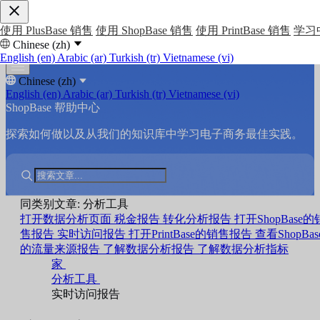
使用 PlusBase 销售
使用 ShopBase 销售
使用 PrintBase 销售
学习
Chinese (zh)
English (en)
Arabic (ar)
Turkish (tr)
Vietnamese (vi)
Chinese (zh)
English (en)
Arabic (ar)
Turkish (tr)
Vietnamese (vi)
ShopBase 帮助中心
探索如何做以及从我们的知识库中学习电子商务最佳实践。
同类别文章: 分析工具
打开数据分析页面
税金报告
转化分析报告
打开ShopBase的
售报告
实时访问报告
打开PrintBase的销售报告
查看ShopBas
的流量来源报告
了解数据分析报告
了解数据分析指标
家
分析工具
实时访问报告