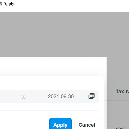
击
Apply
。