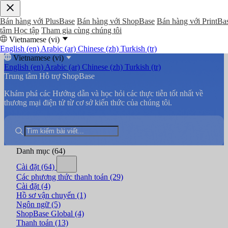
Bán hàng với PlusBase
Bán hàng với ShopBase
Bán hàng với PrintBa
tâm Học tập
Tham gia cùng chúng tôi
Vietnamese (vi)
English (en)
Arabic (ar)
Chinese (zh)
Turkish (tr)
Vietnamese (vi)
English (en)
Arabic (ar)
Chinese (zh)
Turkish (tr)
Trung tâm Hỗ trợ ShopBase
Khám phá các Hướng dẫn và học hỏi các thực tiễn tốt nhất về
thương mại điện tử từ cơ sở kiến thức của chúng tôi.
Danh mục
(64)
Cài đặt
(64)
Các phương thức thanh toán
(29)
Cài đặt
(4)
Hồ sơ vận chuyển
(1)
Ngôn ngữ
(5)
ShopBase Global
(4)
Thanh toán
(13)