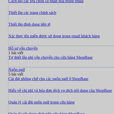
Cách tạo các lựa chọn cá nhân hóa trong email
Thiết lập các trang chính sách
Thiết lập định dạng tiền tệ
Xác thực tên miền được sử dụng trong email khách hàng
Hồ sơ vận chuyển
1 bài viết
Tự thiết lập phí vận chuyển cho cửa hàng ShopBase
Ngôn ngữ
5 bài viết
Cài đặt phông chữ cho các ngôn ngữ ở ShopBase
Hiểu về chi phí và hóa đơn dịch vụ dịch nội dung của ShopBase
Quản lý cài đặt ngôn ngữ trong cửa hàng
Quản lý nội dung dịch trên cửa hàng ShopBase