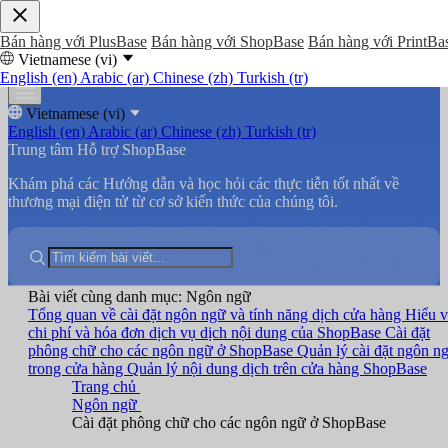
Bán hàng với PlusBase
Bán hàng với ShopBase
Bán hàng với PrintBa
Vietnamese (vi)
English (en)
Arabic (ar)
Chinese (zh)
Turkish (tr)
Vietnamese (vi)
English (en)
Arabic (ar)
Chinese (zh)
Turkish (tr)
Trung tâm Hỗ trợ ShopBase
Khám phá các Hướng dẫn và học hỏi các thực tiễn tốt nhất về
thương mại điện tử từ cơ sở kiến thức của chúng tôi.
Bài viết cùng danh mục: Ngôn ngữ
Tổng quan về cài đặt ngôn ngữ và tính năng dịch cửa hàng
Hiểu v
chi phí và hóa đơn dịch vụ dịch nội dung của ShopBase
Cài đặt
phông chữ cho các ngôn ngữ ở ShopBase
Quản lý cài đặt ngôn n
trong cửa hàng
Quản lý nội dung dịch trên cửa hàng ShopBase
Trang chủ
Ngôn ngữ
Cài đặt phông chữ cho các ngôn ngữ ở ShopBase