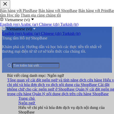
Bán hàng với PlusBase
Bán hàng với ShopBase
Bán hàng với PrintBa
tâm Học tập
Tham gia cùng chúng tôi
Vietnamese (vi)
English (en)
Arabic (ar)
Chinese (zh)
Turkish (tr)
Vietnamese (vi)
English (en)
Arabic (ar)
Chinese (zh)
Turkish (tr)
Trung tâm Hỗ trợ ShopBase
Khám phá các Hướng dẫn và học hỏi các thực tiễn tốt nhất về
thương mại điện tử từ cơ sở kiến thức của chúng tôi.
Bài viết cùng danh mục: Ngôn ngữ
Tổng quan về cài đặt ngôn ngữ và tính năng dịch cửa hàng
Hiểu v
chi phí và hóa đơn dịch vụ dịch nội dung của ShopBase
Cài đặt
phông chữ cho các ngôn ngữ ở ShopBase
Quản lý cài đặt ngôn n
trong cửa hàng
Quản lý nội dung dịch trên cửa hàng ShopBase
Trang chủ
Ngôn ngữ
Hiểu về chi phí và hóa đơn dịch vụ dịch nội dung của
ShopBase