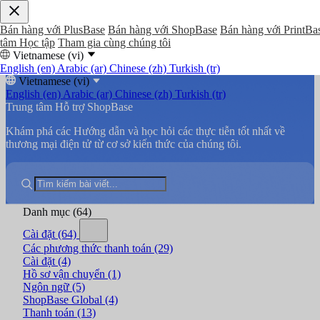
Bán hàng với PlusBase
Bán hàng với ShopBase
Bán hàng với PrintBa
tâm Học tập
Tham gia cùng chúng tôi
Vietnamese (vi)
English (en)
Arabic (ar)
Chinese (zh)
Turkish (tr)
Vietnamese (vi)
English (en)
Arabic (ar)
Chinese (zh)
Turkish (tr)
Trung tâm Hỗ trợ ShopBase
Khám phá các Hướng dẫn và học hỏi các thực tiễn tốt nhất về
thương mại điện tử từ cơ sở kiến thức của chúng tôi.
Danh mục
(64)
Cài đặt
(64)
Các phương thức thanh toán
(29)
Cài đặt
(4)
Hồ sơ vận chuyển
(1)
Ngôn ngữ
(5)
ShopBase Global
(4)
Thanh toán
(13)