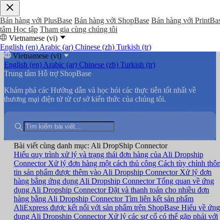
Bán hàng với PlusBase
Bán hàng với ShopBase
Bán hàng với PrintBa
tâm Học tập
Tham gia cùng chúng tôi
Vietnamese (vi)
English (en)
Arabic (ar)
Chinese (zh)
Turkish (tr)
Vietnamese (vi)
English (en)
Arabic (ar)
Chinese (zh)
Turkish (tr)
Trung tâm Hỗ trợ ShopBase
Khám phá các Hướng dẫn và học hỏi các thực tiễn tốt nhất về
thương mại điện tử từ cơ sở kiến thức của chúng tôi.
Bài viết cùng danh mục: Ali DropShip Connector
Hiểu quy trình xử lý và trạng thái đơn hàng của Ali Dropship
Connector
Xử lý đơn hàng một cách thủ công
Cách tùy chỉnh thô
tin sản phẩm được thêm vào Ali Dropship Connector
Xử lý đơn
hàng bằng ứng dụng Ali Dropship Connector
Tổng quan về ứng
dụng Ali Dropship Connector
Đặt và thanh toán cho nhiều đơn
hàng bằng Ali Dropship Connector
Tìm liên kết sản phẩm
AliExpress được kết nối với sản phẩm trên ShopBase
Hiểu về ứng
dụng Ali Dropship Connector
Xử lý các sự cố có thể gặp phải với