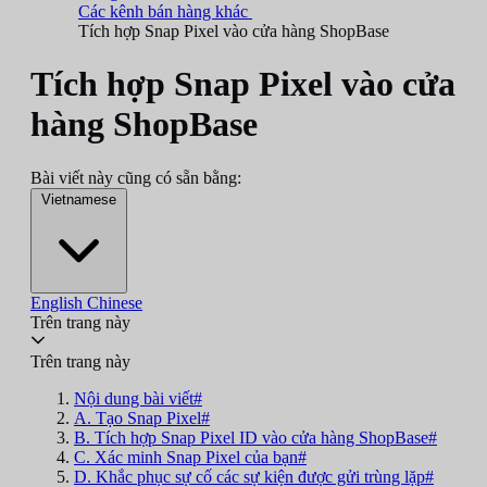
Các kênh bán hàng khác
Tích hợp Snap Pixel vào cửa hàng ShopBase
Tích hợp Snap Pixel vào cửa
hàng ShopBase
Bài viết này cũng có sẵn bằng:
Vietnamese
English
Chinese
Trên trang này
Trên trang này
Nội dung bài viết#
A. Tạo Snap Pixel#
B. Tích hợp Snap Pixel ID vào cửa hàng ShopBase#
C. Xác minh Snap Pixel của bạn#
D. Khắc phục sự cố các sự kiện được gửi trùng lặp#