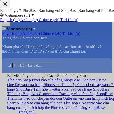
Bán hàng với PlusBase
Bán hàng với ShopBase
Bán hàng với PrintBa
Vietnamese (vi)
English (en)
Arabic (ar)
Chinese (zh)
Turkish (tr)
Vietnamese (vi)
English (en)
Arabic (ar)
Chinese (zh)
Turkish (tr)
Trung tâm Hỗ trợ ShopBase
Khám phá các Hướng dẫn và học hỏi các thực tiễn tốt nhất về
thương mại điện tử từ cơ sở kiến thức của chúng tôi.
Bài viết cùng danh mục: Các kênh bán hàng khác
Tích hợp Snap Pixel vào cửa hàng ShopBase
Tích hợp Criteo
OneTag vào cửa hàng ShopBase
Tích hợp Yahoo Dot Tag vào cử
hàng ShopBase
Tích hợp Twitter Pixel vào cửa hàng ShopBase
Tích hợp Bing Ads Conversion Tracking vào cửa hàng ShopBase
Thêm mã theo dõi chuyển đổi của Outbrain vào cửa hàng
Tích hợ
ShareASale vào cửa hàng của bạn
Tích hợp GoAffPro vào cửa
hàng của bạn
Tích hợp thẻ Pinterest vào cửa hàng ShopBase
Trang chủ