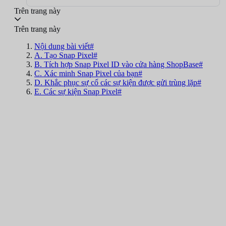
Trên trang này
Trên trang này
Nội dung bài viết#
A. Tạo Snap Pixel#
B. Tích hợp Snap Pixel ID vào cửa hàng ShopBase#
C. Xác minh Snap Pixel của bạn#
D. Khắc phục sự cố các sự kiện được gửi trùng lặp#
E. Các sự kiện Snap Pixel#