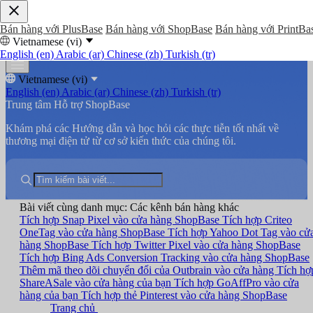
Bán hàng với PlusBase
Bán hàng với ShopBase
Bán hàng với PrintBa
Vietnamese (vi)
English (en)
Arabic (ar)
Chinese (zh)
Turkish (tr)
Vietnamese (vi)
English (en)
Arabic (ar)
Chinese (zh)
Turkish (tr)
Trung tâm Hỗ trợ ShopBase
Khám phá các Hướng dẫn và học hỏi các thực tiễn tốt nhất về
thương mại điện tử từ cơ sở kiến thức của chúng tôi.
Bài viết cùng danh mục: Các kênh bán hàng khác
Tích hợp Snap Pixel vào cửa hàng ShopBase
Tích hợp Criteo
OneTag vào cửa hàng ShopBase
Tích hợp Yahoo Dot Tag vào cử
hàng ShopBase
Tích hợp Twitter Pixel vào cửa hàng ShopBase
Tích hợp Bing Ads Conversion Tracking vào cửa hàng ShopBase
Thêm mã theo dõi chuyển đổi của Outbrain vào cửa hàng
Tích hợ
ShareASale vào cửa hàng của bạn
Tích hợp GoAffPro vào cửa
hàng của bạn
Tích hợp thẻ Pinterest vào cửa hàng ShopBase
Trang chủ