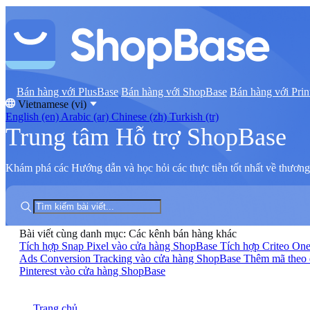
Bán hàng với PlusBase
Bán hàng với ShopBase
Bán hàng với Prin
Vietnamese (vi)
English (en)
Arabic (ar)
Chinese (zh)
Turkish (tr)
Trung tâm Hỗ trợ ShopBase
Khám phá các Hướng dẫn và học hỏi các thực tiễn tốt nhất về thương 
Bài viết cùng danh mục: Các kênh bán hàng khác
Tích hợp Snap Pixel vào cửa hàng ShopBase
Tích hợp Criteo On
Ads Conversion Tracking vào cửa hàng ShopBase
Thêm mã theo 
Pinterest vào cửa hàng ShopBase
Trang chủ