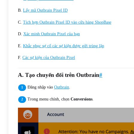
B.
Lấy mã Outbrain Pixel ID
C.
Tích hợp Outbrain Pixel ID vào cửa hàng ShopBase
D.
Xác minh Outbrain Pixel của bạn
E.
Khắc phục sự cố các sự kiện được gửi trùng lặp
F.
Các sự kiện của Outbrain Pixel
A. Tạo chuyển đổi trên Outbrain
#
Đăng nhập vào
Outbrain
.
Trong menu chính, chọn
Conversions
.