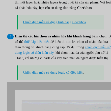
thị một layer hoặc nhiều layers trong thiết kế của sản phẩm. Với loạ
cá nhân hóa này, bạn cần sử dung tính năng
Checkbox
.
Chiến dịch mẫu sử dụng tính năng Checkbox
Hiển thị các lựa chọn cá nhân hóa khi khách hàng bấm chọn
: B
có thể
thiết lập điều kiện
để hiển thị các lựa chọn cá nhân hóa dựa
theo thông tin khách hàng cung cấp. Ví dụ, trong
chiến dịch mẫu sử
dụng logic có điều kiện này
, khi chọn màu da của người phụ nữ là
"Tan", chỉ những cliparts của váy trên màu da ngăm được hiển thị.
Chiến dịch mẫu sử dụng logic có điều kiện
.