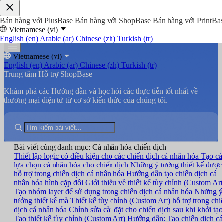
Bán hàng với PlusBase
Bán hàng với ShopBase
Bán hàng với PrintBa
Vietnamese (vi)
English (en)
Arabic (ar)
Chinese (zh)
Turkish (tr)
Vietnamese (vi)
English (en)
Arabic (ar)
Chinese (zh)
Turkish (tr)
Trung tâm Hỗ trợ ShopBase
Khám phá các Hướng dẫn và học hỏi các thực tiễn tốt nhất về
thương mại điện tử từ cơ sở kiến thức của chúng tôi.
Bài viết cùng danh mục: Cá nhân hóa chiến dịch
Thiết lập logic có điều kiện cho các chiến dịch cá nhân hóa
Tạo cá
lựa chọn cá nhân hóa cho chiến dịch
Những ý tưởng thiết kế được
hỗ trợ trong chiến dịch cá nhân hóa
Hướng dẫn tạo chiến dịch cá
nhân hóa hình cặp đôi
Giới thiệu về thiết kế tùy chỉnh (Custom Art
Tạo nhóm layer để sử dụng trong chiến dịch cá nhân hóa
Những 
tưởng thiết kế mà Thiết kế tùy chỉnh (Custom Art) hỗ trợ trong chi
dịch cá nhân hóa
Chỉnh sửa cài đặt cho chiến dịch sau khi khởi tạ
Tạo thiết kế tùy chỉnh (Custom Art)
Hướng dẫn: Tạo chiến dịch c