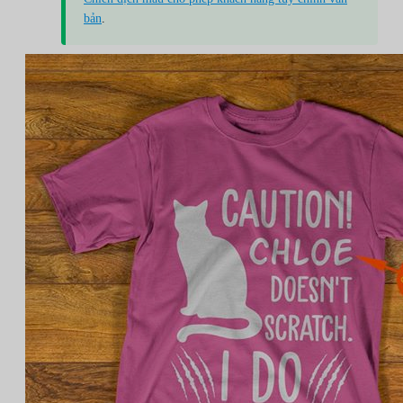
bản
.