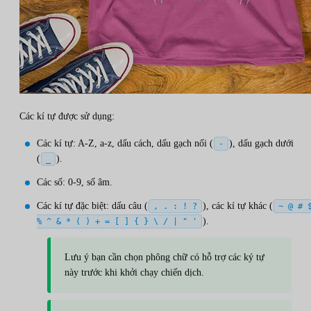
Các kí tự được sử dụng:
Các kí tự: A-Z, a-z, dấu cách, dấu gạch nối (
), dấu gạch dưới
-
(
).
_
Các số: 0-9, số âm.
Các kí tự đặc biệt: dấu câu (
), các kí tự khác (
, . : ! ?
~ @ # 
).
% ^ & * ( ) + = [ ] { } \ / | " '
Lưu ý bạn cần chọn phông chữ có hỗ trợ các ký tự
này trước khi khởi chạy chiến dịch.