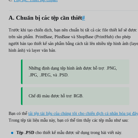
A. Chuẩn bị các tệp cần thiết
#
Trước khi tạo chiến dịch, bạn nên chuẩn bị tất cả các file thiết kế sẽ được 
trên sản phẩm. PrintBase, PlusBase và ShopBase (PrintHub) cho phép
người bán tạo thiết kế sản phẩm bằng cách tải lên nhiều tệp hình ảnh (lay
hình ảnh) và layer văn bản.
Những định dạng tệp hình ảnh được hỗ trợ: .PNG,
.JPG, .JPEG, và .PSD.
Chế độ màu được hỗ trợ: RGB.
Bạn có thể
tải tệp tài liệu của chúng tôi cho chiến dịch cá nhân hóa tại đây
Trong tệp tài liệu mẫu này, bạn có thể tìm thấy các tệp mẫu như sau:
Tệp .PSD
cho thiết kế mẫu được sử dụng trong bài viết này.