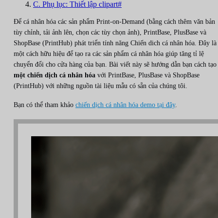
C. Phụ lục: Thiết lập clipart#
Để cá nhân hóa các sản phẩm Print-on-Demand (bằng cách thêm văn bản
tùy chỉnh, tải ảnh lên, chọn các tùy chọn ảnh), PrintBase, PlusBase và
ShopBase (PrintHub) phát triển tính năng Chiến dich cá nhân hóa. Đây là
một cách hữu hiệu để tạo ra các sản phẩm cá nhân hóa giúp tăng tỉ lệ
chuyển đổi cho cửa hàng của bạn. Bài viết này sẽ hướng dẫn bạn cách tạo
một chiến dịch cá nhân hóa
với PrintBase, PlusBase và ShopBase
(PrintHub) với những nguồn tài liệu mẫu có sẵn của chúng tôi.
Bạn có thể tham khảo
chiến dịch cá nhân hóa demo tại đây
.