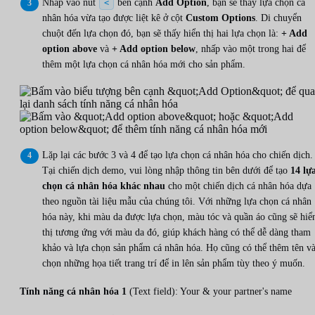
Nhấp vào nút
bên cạnh
Add Option
, bạn sẽ thấy lựa chọn cá
<
nhân hóa vừa tạo được liệt kê ở cột
Custom Options
. Di chuyển
chuột đến lựa chọn đó, bạn sẽ thấy hiển thị hai lựa chọn là:
+ Add
option above
và
+ Add option below
, nhấp vào một trong hai để
thêm một lựa chọn cá nhân hóa mới cho sản phẩm.
Lặp lại các bước 3 và 4 để tạo lựa chọn cá nhân hóa cho chiến dịch.
Tại chiến dịch demo, vui lòng nhập thông tin bên dưới để tạo
14 lự
chọn cá nhân hóa khác nhau
cho một chiến dịch cá nhân hóa dựa
theo nguồn tài liệu mẫu của chúng tôi. Với những lựa chọn cá nhân
hóa này, khi màu da được lựa chọn, màu tóc và quần áo cũng sẽ hiể
thị tương ứng với màu da đó, giúp khách hàng có thể dễ dàng tham
khảo và lựa chọn sản phẩm cá nhân hóa. Họ cũng có thể thêm tên v
chọn những họa tiết trang trí để in lên sản phẩm tùy theo ý muốn.
Tính năng cá nhân hóa 1
(Text field): Your & your partner's name