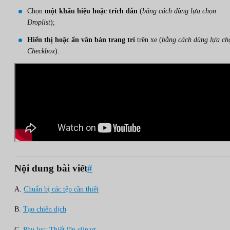
Chọn
một khẩu hiệu hoặc trích dẫn
(
bằng cách dùng lựa chọn
Droplist
);
Hiển thị hoặc ẩn văn bản trang trí
trên xe (
bằng cách dùng lựa ch
Checkbox
).
Nội dung bài viết
#
A.
Chuẩn bị các tệp cần thiết
B.
Tạo chiến dịch
C.
Phụ lục: Thiết lập clipart