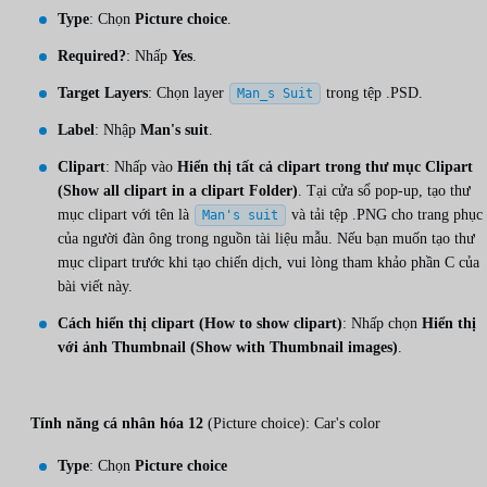
Type
: Chọn
Picture choice
.
Required?
: Nhấp
Yes
.
Target Layers
: Chọn layer
trong tệp .PSD.
Man_s Suit
Label
: Nhập
Man's suit
.
Clipart
: Nhấp vào
Hiển thị tất cả clipart trong thư mục Clipart
(Show all clipart in a clipart Folder)
. Tại cửa sổ pop-up, tạo thư
mục clipart với tên là
và tải tệp .PNG cho trang phục
Man's suit
của người đàn ông trong nguồn tài liệu mẫu. Nếu bạn muốn tạo thư
mục clipart trước khi tạo chiến dịch, vui lòng tham khảo phần C của
bài viết này.
Cách hiển thị clipart (How to show clipart)
: Nhấp chọn
Hiển thị
với ảnh Thumbnail (Show with Thumbnail images)
.
Tính năng cá nhân hóa 12
(Picture choice): Car's color
Type
: Chọn
Picture choice