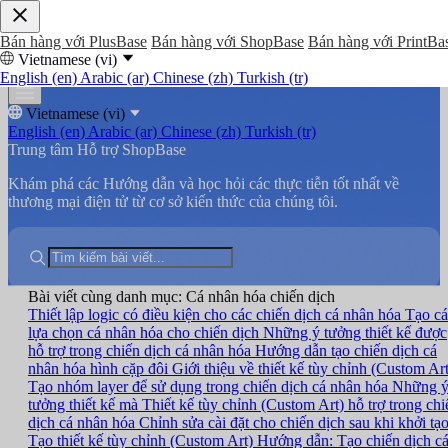
Bán hàng với PlusBase
Bán hàng với ShopBase
Bán hàng với PrintBa
Vietnamese (vi)
English (en)
Arabic (ar)
Chinese (zh)
Turkish (tr)
Vietnamese (vi)
English (en)
Arabic (ar)
Chinese (zh)
Turkish (tr)
Trung tâm Hỗ trợ ShopBase
Khám phá các Hướng dẫn và học hỏi các thực tiễn tốt nhất về
thương mại điện tử từ cơ sở kiến thức của chúng tôi.
Bài viết cùng danh mục: Cá nhân hóa chiến dịch
Thiết lập logic có điều kiện cho các chiến dịch cá nhân hóa
Tạo cá
lựa chọn cá nhân hóa cho chiến dịch
Những ý tưởng thiết kế được
hỗ trợ trong chiến dịch cá nhân hóa
Hướng dẫn tạo chiến dịch cá
nhân hóa hình cặp đôi
Giới thiệu về thiết kế tùy chỉnh (Custom Art
Tạo nhóm layer để sử dụng trong chiến dịch cá nhân hóa
Những 
tưởng thiết kế mà Thiết kế tùy chỉnh (Custom Art) hỗ trợ trong chi
dịch cá nhân hóa
Chỉnh sửa cài đặt cho chiến dịch sau khi khởi tạ
Tạo thiết kế tùy chỉnh (Custom Art)
Hướng dẫn: Tạo chiến dịch c