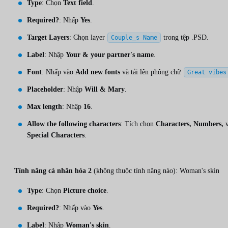
Type
: Chọn
Text field
.
Required?
: Nhấp
Yes
.
Target Layers
: Chọn layer
trong tệp .PSD.
Couple_s Name
Label
: Nhập
Your & your partner's name
.
Font
: Nhấp vào
Add new fonts
và tải lên phông chữ
Great vibes
Placeholder
: Nhập
Will & Mary
.
Max length
: Nhập
16
.
Allow the following characters
: Tích chọn
Characters, Numbers,
v
Special Characters
.
Tính năng cá nhân hóa 2
(không thuộc tính năng nào): Woman's skin
Type
: Chọn
Picture choice
.
Required?
: Nhấp vào
Yes
.
Label
: Nhập
Woman's skin
.