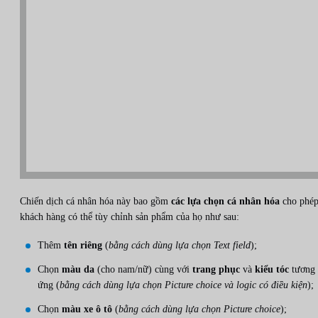
Chiến dịch cá nhân hóa này bao gồm
các lựa chọn cá nhân hóa
cho phé
khách hàng có thể tùy chỉnh sản phẩm của họ như sau:
Thêm
tên riêng
(
bằng cách dùng lựa chọn Text field
);
Chọn
màu da
(cho nam/nữ) cùng với
trang phục
và
kiểu tóc
tương
ứng (
bằng cách dùng lựa chọn Picture choice và logic có điều kiện
);
Chọn
màu xe ô tô
(
bằng cách dùng lựa chọn Picture choice
);