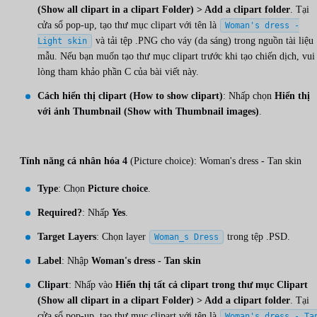
(Show all clipart in a clipart Folder) > Add a clipart folder
. Tại
cửa sổ pop-up, tạo thư mục clipart với tên là
Woman's dress -
và tải tệp .PNG cho váy (da sáng) trong nguồn tài liệu
Light skin
mẫu. Nếu bạn muốn tạo thư mục clipart trước khi tạo chiến dịch, vui
lòng tham khảo phần C của bài viết này.
Cách hiển thị clipart (How to show clipart)
: Nhấp chọn
Hiển thị
với ảnh Thumbnail (Show with Thumbnail images)
.
Tính năng cá nhân hóa 4
(Picture choice): Woman's dress - Tan skin
Type
: Chọn
Picture choice
.
Required?
: Nhấp
Yes
.
Target Layers
: Chọn layer
trong tệp .PSD.
Woman_s Dress
Label
: Nhập
Woman's dress - Tan skin
Clipart
: Nhấp vào
Hiển thị tất cả clipart trong thư mục Clipart
(Show all clipart in a clipart Folder) > Add a clipart folder
. Tại
cửa sổ pop-up, tạo thư mục clipart với tên là
Woman's dress - Ta