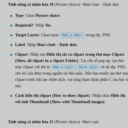
Tính năng cá nhân hóa 10
(Picture choice): Man's hair - Dark skin
Type
: Chọn
Picture choice
.
Required?
: Nhấp
Yes
.
Target Layers
: Chọn layer
trong tệp .PSD.
Man_s Hair
Label
: Nhập
Man's hair - Dark skin
.
Clipart
: Nhấp vào
Hiển thị tất cả clipart trong thư mục Clipart
(Show all clipart in a clipart Folder)
. Tại cửa sổ pop-up, tạo thư
mục clipart với tên là
và tải tệp .PNG
Man's hair - Dark skin
cho tóc (da đen) trong nguồn tài liệu mẫu. Nếu bạn muốn tạo thư mụ
clipart trước khi tạo chiến dịch, vui lòng tham khảo phần C của bài vi
này.
Cách hiển thị clipart (How to show clipart)
: Nhấp chọn
Hiển thị
với ảnh Thumbnail (Show with Thumbnail images)
.
Tính năng cá nhân hóa 11
(Picture choice): Man's suit