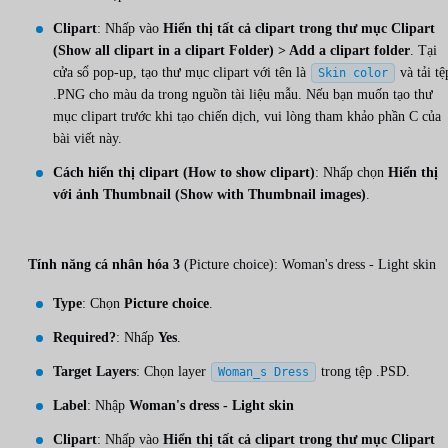
Clipart
: Nhấp vào
Hiển thị tất cả clipart trong thư mục Clipart
(Show all clipart in a clipart Folder) > Add a clipart folder
. Tại
cửa sổ pop-up, tạo thư mục clipart với tên là
và tải tệ
Skin color
.PNG cho màu da trong nguồn tài liệu mẫu. Nếu bạn muốn tạo thư
mục clipart trước khi tạo chiến dịch, vui lòng tham khảo phần C của
bài viết này.
Cách hiển thị clipart (How to show clipart)
: Nhấp chọn
Hiển thị
với ảnh Thumbnail (Show with Thumbnail images)
.
Tính năng cá nhân hóa 3
(Picture choice): Woman's dress - Light skin
Type
: Chọn
Picture choice
.
Required?
: Nhấp
Yes
.
Target Layers
: Chọn layer
trong tệp .PSD.
Woman_s Dress
Label
: Nhập
Woman's dress - Light skin
Clipart
: Nhấp vào
Hiển thị tất cả clipart trong thư mục Clipart