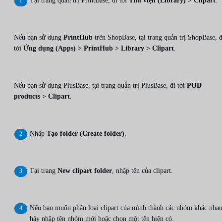
Tại trang quản trị PrintBase, đi tới
Thư viện (Library) > Clipart
.
Nếu bạn sử dụng
PrintHub
trên ShopBase, tại trang quản trị ShopBase, đ
tới
Ứng dụng (Apps) > PrintHub > Library > Clipart
.
Nếu bạn sử dụng PlusBase, tại trang quản trị PlusBase, đi tới
POD
products > Clipart
.
Nhấp
Tạo folder (Create folder)
.
Tại trang
New clipart folder
, nhập tên của clipart.
Nếu bạn muốn phân loại clipart của mình thành các nhóm khác nhau
hãy nhập tên nhóm mới hoặc chọn một tên hiện có.