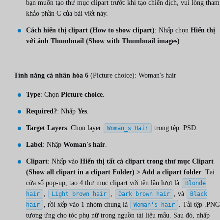
bạn muốn tạo thư mục clipart trước khi tạo chiến dịch, vui lòng tham
khảo phần C của bài viết này.
Cách hiển thị clipart (How to show clipart)
: Nhấp chọn
Hiển thị
với ảnh Thumbnail (Show with Thumbnail images)
.
Tính năng cá nhân hóa 6
(Picture choice): Woman's hair
Type
: Chọn
Picture choice
.
Required?
: Nhấp
Yes
.
Target Layers
: Chọn layer
trong tệp .PSD.
Woman_s Hair
Label
: Nhập
Woman's hair
.
Clipart
: Nhấp vào
Hiển thị tất cả clipart trong thư mục Clipart
(Show all clipart in a clipart Folder) > Add a clipart folder
. Tại
cửa sổ pop-up, tạo 4 thư mục clipart với tên lần lượt là
Blonde
,
,
, và
hair
Light brown hair
Dark brown hair
Black
, rồi xếp vào 1 nhóm chung là
. Tải tệp .PNG
hair
Woman's hair
tương ứng cho tóc phụ nữ trong nguồn tài liệu mẫu. Sau đó, nhấp