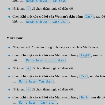
hiển thị
.
Woman's dress - Tan skin
Nhấp nút
để chọn thêm logic có điều kiện
+
Chọn
Khi một câu trả lời của Woman's skin bằng
,
sau đó
Dark
hiển thị
.
Woman's dress - Dark skin
Man's skin
:
Nhấp vào nút 2 mũi tên trong tính năng cá nhân hóa
Man's skin
.
Chọn
Khi một câu trả lời của Man's skin bằng
,
sau đó
Light
hiển thị
.
Man's hair - Light skin
Nhấp nút
để chọn thêm logic có điều kiện.
+
Chọn
Khi một câu trả lời của Man's skin bằng
,
sau đó hiể
Tan
thị
.
Man's hair- Tan skin
Nhấp nút
để chọn thêm logic có điều kiện.
+
Chọn
Khi một câu trả lời của Man's skin bằng
,
sau đó hi
Dark
thị
.
Man's hair - Dark skin