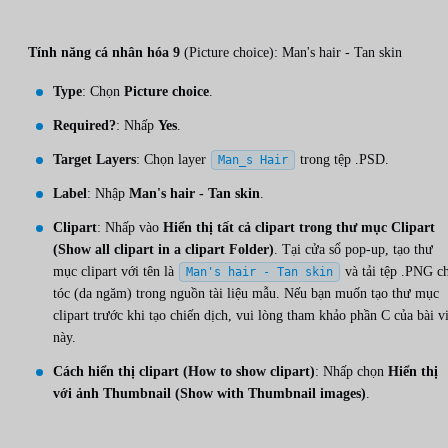
Tính năng cá nhân hóa 9
(Picture choice): Man's hair - Tan skin
Type
: Chọn
Picture choice
.
Required?
: Nhấp
Yes
.
Target Layers
: Chọn layer
trong tệp .PSD.
Man_s Hair
Label
: Nhập
Man's hair - Tan skin
.
Clipart
: Nhấp vào
Hiển thị tất cả clipart trong thư mục Clipart
(Show all clipart in a clipart Folder)
. Tại cửa sổ pop-up, tạo thư
mục clipart với tên là
và tải tệp .PNG c
Man's hair - Tan skin
tóc (da ngăm) trong nguồn tài liệu mẫu. Nếu bạn muốn tạo thư mục
clipart trước khi tạo chiến dịch, vui lòng tham khảo phần C của bài vi
này.
Cách hiển thị clipart (How to show clipart)
: Nhấp chọn
Hiển thị
với ảnh Thumbnail (Show with Thumbnail images)
.