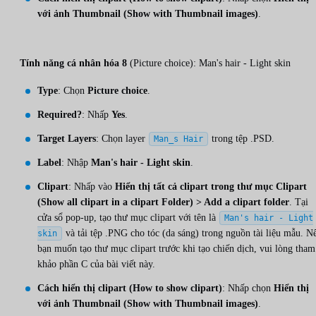
với ảnh Thumbnail (Show with Thumbnail images)
.
Tính năng cá nhân hóa 8
(Picture choice): Man's hair - Light skin
Type
: Chọn
Picture choice
.
Required?
: Nhấp
Yes
.
Target Layers
: Chọn layer
trong tệp .PSD.
Man_s Hair
Label
: Nhập
Man's hair - Light skin
.
Clipart
: Nhấp vào
Hiển thị tất cả clipart trong thư mục Clipart
(Show all clipart in a clipart Folder) > Add a clipart folder
. Tại
cửa sổ pop-up, tạo thư mục clipart với tên là
Man's hair - Light
và tải tệp .PNG cho tóc (da sáng) trong nguồn tài liệu mẫu. N
skin
bạn muốn tạo thư mục clipart trước khi tạo chiến dịch, vui lòng tham
khảo phần C của bài viết này.
Cách hiển thị clipart (How to show clipart)
: Nhấp chọn
Hiển thị
với ảnh Thumbnail (Show with Thumbnail images)
.