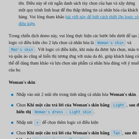
tên. Điều này sẽ rút ngắn danh sách tùy chọn của bạn và xây dựng
một quy trình linh hoạt để thu thập thông tin cá nhân hóa của khách
hàng. Vui lòng tham khảo
bài viết này để biết cách thiết lập logic có
điều kiện
.
Trong chiến dịch demo này, vui lòng thực hiện các bước bên dưới để tạo 
logic có điều kiện cho 2 lựa chọn cá nhân hóa là
và
Woman's skin
. Với logic có điều kiện, khi màu da được lựa chọn, màu t
Man's skin
và quần áo cũng sẽ hiển thị tương ứng với màu da đó, giúp khách hàng có
thể dễ dàng tham khảo và lựa chọn sản phẩm cá nhân hóa đúng với ý mu
của họ.
Woman's skin
:
Nhấp vào nút 2 mũi tên trong tính năng cá nhân hóa
Woman's skin
.
Chọn
Khi một câu trả lời của Woman's skin bằng
,
sau 
Light
hiển thị
.
Woman's dress - Light skin
Nhấp nút
để chọn thêm logic có điều kiện
+
Chọn
Khi một câu trả lời của Woman's skin bằng
,
sau đó
Tan