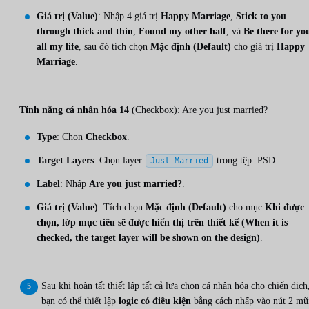
Giá trị (Value)
: Nhập 4 giá trị
Happy Marriage
,
Stick to you
through thick and thin
,
Found my other half
, và
Be there for yo
all my life
, sau đó tích chọn
Mặc định (Default)
cho giá trị
Happy
Marriage
.
Tính năng cá nhân hóa 14
(Checkbox): Are you just married?
Type
: Chọn
Checkbox
.
Target Layers
: Chọn layer
trong tệp .PSD.
Just Married
Label
: Nhập
Are you just married?
.
Giá trị (Value)
: Tích chọn
Mặc định (Default)
cho mục
Khi được
chọn, lớp mục tiêu sẽ được hiển thị trên thiết kế (When it is
checked, the target layer will be shown on the design)
.
Sau khi hoàn tất thiết lập tất cả lựa chọn cá nhân hóa cho chiến dịch
bạn có thể thiết lập
logic có điều kiện
bằng cách nhấp vào nút 2 mũ