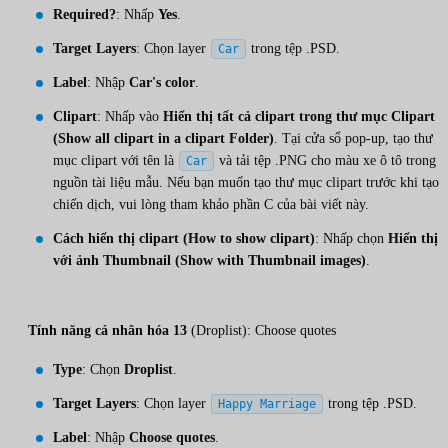
Required?
: Nhấp
Yes
.
Target Layers
: Chọn layer
trong tệp .PSD.
Car
Label
: Nhập
Car's color
.
Clipart
: Nhấp vào
Hiển thị tất cả clipart trong thư mục Clipart
(Show all clipart in a clipart Folder)
. Tại cửa sổ pop-up, tạo thư
mục clipart với tên là
và tải tệp .PNG cho màu xe ô tô trong
Car
nguồn tài liệu mẫu. Nếu bạn muốn tạo thư mục clipart trước khi tạo
chiến dịch, vui lòng tham khảo phần C của bài viết này.
Cách hiển thị clipart (How to show clipart)
: Nhấp chọn
Hiển thị
với ảnh Thumbnail (Show with Thumbnail images)
.
Tính năng cá nhân hóa 13
(Droplist): Choose quotes
Type
: Chọn
Droplist
.
Target Layers
: Chọn layer
trong tệp .PSD.
Happy Marriage
Label
: Nhập
Choose quotes
.