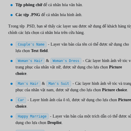
Tệp phông chữ
để cá nhân hóa văn bản.
Các tệp .PNG
để cá nhân hóa hình ảnh.
Trong tệp .PSD, bạn sẽ thấy các layer sau được sử dụng để khách hàng tù
chỉnh các lựa chọn cá nhân hóa trên cửa hàng.
- Layer văn bản của tên có thể được sử dụng cho
Couple's Name
lựa chọn
Text field
.
&
- Các layer hình ảnh về tóc v
Woman's Hair
Woman's Dress
trang phục của nhân vật nữ, được sử dụng cho lựa chọn
Picture
choice
.
&
- Các layer hình ảnh về tóc và tran
Man's Hair
Man's Suit
phục của nhân vật nam, được sử dụng cho lựa chọn
Picture choice
.
- Layer hình ảnh của ô tô, được sử dụng cho lựa chọn
Picture
Car
choice
.
- Layer văn bản của một trích dẫn có thể được s
Happy Marriage
dụng cho lựa chọn
Droplist
.