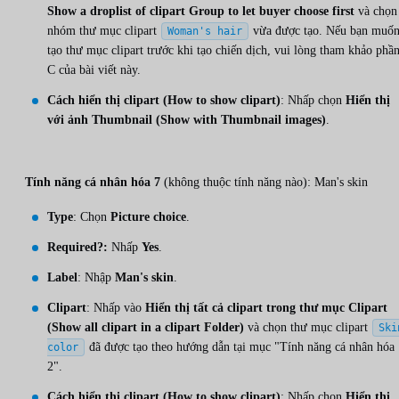
Show a droplist of clipart Group to let buyer choose first
và chọn
nhóm thư mục clipart
vừa được tạo. Nếu bạn muố
Woman's hair
tạo thư mục clipart trước khi tạo chiến dịch, vui lòng tham khảo phầ
C của bài viết này.
Cách hiển thị clipart (How to show clipart)
: Nhấp chọn
Hiển thị
với ảnh Thumbnail (Show with Thumbnail images)
.
Tính năng cá nhân hóa 7
(không thuộc tính năng nào): Man's skin
Type
: Chọn
Picture choice
.
Required?:
Nhấp
Yes
.
Label
: Nhập
Man's skin
.
Clipart
: Nhấp vào
Hiển thị tất cả clipart trong thư mục Clipart
(Show all clipart in a clipart Folder)
và chọn thư mục clipart
Ski
đã được tạo theo hướng dẫn tại mục "Tính năng cá nhân hóa
color
2".
Cách hiển thị clipart (How to show clipart)
: Nhấp chọn
Hiển thị