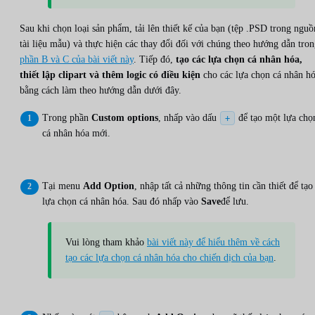
Sau khi chọn loại sản phẩm, tải lên thiết kế của bạn (tệp .PSD trong nguồ
tài liệu mẫu) và thực hiện các thay đổi đối với chúng theo hướng dẫn tro
phần B và C của bài viết này
. Tiếp đó,
tạo các lựa chọn cá nhân hóa,
thiết lập clipart và thêm logic có điều kiện
cho các lựa chọn cá nhân h
bằng cách làm theo hướng dẫn dưới đây.
Trong phần
Custom options
, nhấp vào dấu
để tạo một lựa chọ
+
cá nhân hóa mới.
Tại menu
Add Option
, nhập tất cả những thông tin cần thiết để tạo
lựa chọn cá nhân hóa. Sau đó nhấp vào
Save
để lưu.
Vui lòng tham khảo
bài viết này để hiểu thêm về cách
tạo các lựa chọn cá nhân hóa cho chiến dịch của bạn
.