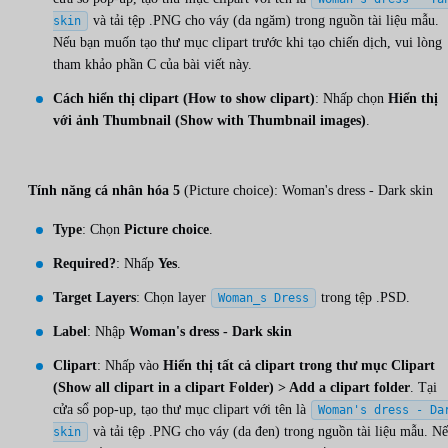
và tải tệp .PNG cho váy (da ngăm) trong nguồn tài liệu mẫu.
skin
Nếu bạn muốn tạo thư mục clipart trước khi tạo chiến dịch, vui lòng
tham khảo phần C của bài viết này.
Cách hiển thị clipart (How to show clipart)
: Nhấp chọn
Hiển thị
với ảnh Thumbnail (Show with Thumbnail images)
.
Tính năng cá nhân hóa 5
(Picture choice): Woman's dress - Dark skin
Type
: Chọn
Picture choice
.
Required?
: Nhấp
Yes
.
Target Layers
: Chọn layer
trong tệp .PSD.
Woman_s Dress
Label
: Nhập
Woman's dress - Dark skin
Clipart
: Nhấp vào
Hiển thị tất cả clipart trong thư mục Clipart
(Show all clipart in a clipart Folder) > Add a clipart folder
. Tại
cửa sổ pop-up, tạo thư mục clipart với tên là
Woman's dress - Da
và tải tệp .PNG cho váy (da đen) trong nguồn tài liệu mẫu. N
skin