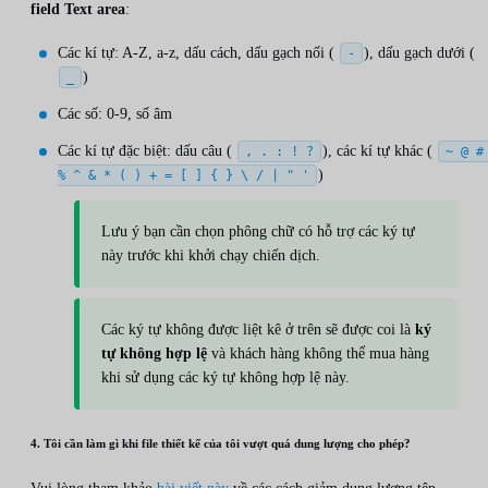
field
Text area
:
Các kí tự: A-Z, a-z, dấu cách, dấu gạch nối (
), dấu gạch dưới (
-
)
_
Các số: 0-9, số âm
Các kí tự đặc biệt: dấu câu (
), các kí tự khác (
, . : ! ?
~ @ #
)
% ^ & * ( ) + = [ ] { } \ / | " '
Lưu ý bạn cần chọn phông chữ có hỗ trợ các ký tự
này trước khi khởi chạy chiến dịch.
Các ký tự không được liệt kê ở trên sẽ được coi là
ký
tự không hợp lệ
và khách hàng không thể mua hàng
khi sử dụng các ký tự không hợp lệ này.
4. Tôi cần làm gì khi file thiết kế của tôi vượt quá dung lượng cho phép?