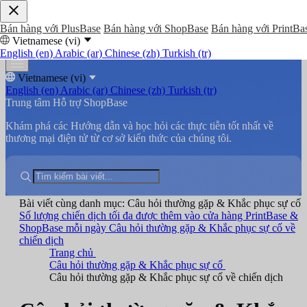
Bán hàng với PlusBase
Bán hàng với ShopBase
Bán hàng với PrintBa
Vietnamese (vi)
English (en)
Arabic (ar)
Chinese (zh)
Turkish (tr)
Vietnamese (vi)
English (en)
Arabic (ar)
Chinese (zh)
Turkish (tr)
Trung tâm Hỗ trợ ShopBase
Khám phá các Hướng dẫn và học hỏi các thực tiễn tốt nhất về
thương mại điện tử từ cơ sở kiến thức của chúng tôi.
Bài viết cùng danh mục: Câu hỏi thường gặp & Khắc phục sự cố
Số lượng chiến dịch tối đa được thêm vào cửa hàng PrintBase &
ShopBase mỗi ngày
Câu hỏi thường gặp & Khắc phục sự cố về
chiến dịch
Trang chủ
Câu hỏi thường gặp & Khắc phục sự cố
Câu hỏi thường gặp & Khắc phục sự cố về chiến dịch