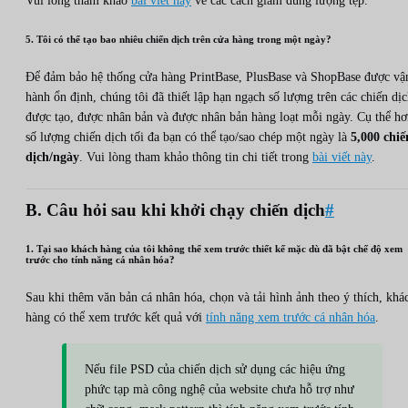
Vui lòng tham khảo
bài viết này
về các cách giảm dung lượng tệp.
5. Tôi có thể tạo bao nhiêu chiến dịch trên cửa hàng trong một ngày?
Để đảm bảo hệ thống cửa hàng PrintBase, PlusBase và ShopBase được vậ
hành ổn định, chúng tôi đã thiết lập hạn ngạch số lượng trên các chiến dị
được tạo, được nhân bản và được nhân bản hàng loạt mỗi ngày. Cụ thể hơ
số lượng chiến dịch tối đa bạn có thể tạo/sao chép một ngày là
5,000 chiế
dịch/ngày
. Vui lòng tham khảo thông tin chi tiết trong
bài viết này
.
B. Câu hỏi sau khi khởi chạy chiến dịch
#
1. Tại sao khách hàng của tôi không thể xem trước thiết kế mặc dù đã bật chế độ xem
trước cho tính năng cá nhân hóa?
Sau khi thêm văn bản cá nhân hóa, chọn và tải hình ảnh theo ý thích, khá
hàng có thể xem trước kết quả với
tính năng xem trước cá nhân hóa
.
Nếu file PSD của chiến dịch sử dụng các hiệu ứng
phức tạp mà công nghệ của website chưa hỗ trợ như