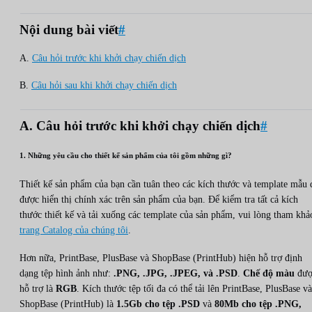
Nội dung bài viết
#
A.
Câu hỏi trước khi khởi chạy chiến dịch
B.
Câu hỏi sau khi khởi chạy chiến dịch
A. Câu hỏi trước khi khởi chạy chiến dịch
#
1. Những yêu cầu cho thiết kế sản phẩm của tôi gồm những gì?
Thiết kế sản phẩm của bạn cần tuân theo các kích thước và template mẫu 
được hiển thị chính xác trên sản phẩm của bạn. Để kiểm tra tất cả kích
thước thiết kế và tải xuống các template của sản phẩm, vui lòng tham khả
trang Catalog của chúng tôi
.
Hơn nữa, PrintBase, PlusBase và ShopBase (PrintHub) hiện hỗ trợ định
dạng tệp hình ảnh như:
.PNG, .JPG, .JPEG, và .PSD
.
Chế độ màu
đượ
hỗ trợ là
RGB
. Kích thước tệp tối đa có thể tải lên PrintBase, PlusBase và
ShopBase (PrintHub) là
1.5Gb cho tệp .PSD
và
80Mb cho tệp .PNG,