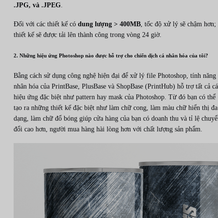
.JPG, và .JPEG
.
Đối với các thiết kế có
dung lượng > 400MB
, tốc độ xử lý sẽ chậm hơn;
thiết kế sẽ được tải lên thành công trong vòng 24 giờ.
2. Những hiệu ứng Photoshop nào được hỗ trợ cho chiến dịch cá nhân hóa của tôi?
Bằng cách sử dụng công nghệ hiện đại để xử lý file Photoshop, tính năng
nhân hóa của PrintBase, PlusBase và ShopBase (PrintHub) hỗ trợ tất cả c
hiệu ứng đặc biệt như pattern hay mask của Photoshop. Từ đó bạn có thể
tạo ra những thiết kế đặc biệt như làm chữ cong, làm màu chữ hiển thị đa
dạng, làm chữ đổ bóng giúp cửa hàng của bạn có doanh thu và tỉ lệ chuy
đổi cao hơn, người mua hàng hài lòng hơn với chất lượng sản phẩm.