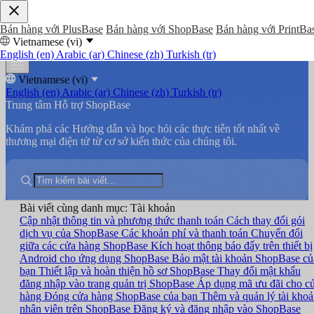
Bán hàng với PlusBase
Bán hàng với ShopBase
Bán hàng với PrintBa
Vietnamese (vi)
English (en)
Arabic (ar)
Chinese (zh)
Turkish (tr)
Vietnamese (vi)
English (en)
Arabic (ar)
Chinese (zh)
Turkish (tr)
Trung tâm Hỗ trợ ShopBase
Khám phá các Hướng dẫn và học hỏi các thực tiễn tốt nhất về
thương mại điện tử từ cơ sở kiến thức của chúng tôi.
Bài viết cùng danh mục: Tài khoản
Cập nhật thông tin và phương thức thanh toán
Cách thay đổi gói
dịch vụ của ShopBase
Các khoản phí và thanh toán
Chuyển đổi
giữa các cửa hàng ShopBase
Kích hoạt thông báo đẩy trên thiết bị
Android cho ứng dụng ShopBase
Bảo mật tài khoản ShopBase củ
bạn
Thiết lập và hoàn thiện hồ sơ ShopBase
Thay đổi mật khẩu
đăng nhập vào trang quản trị ShopBase
Áp dụng mã ưu đãi cho c
hàng
Đóng cửa hàng ShopBase của bạn
Thêm và quản lý tài kho
nhân viên trên ShopBase
Đăng ký và đăng nhập vào ShopBase