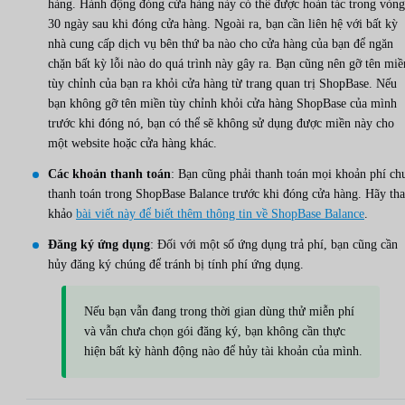
hàng. Hành động đóng cửa hàng này có thể được hoàn tác trong vòng
30 ngày sau khi đóng cửa hàng. Ngoài ra, bạn cần liên hệ với bất kỳ
nhà cung cấp dịch vụ bên thứ ba nào cho cửa hàng của bạn để ngăn
chặn bất kỳ lỗi nào do quá trình này gây ra. Bạn cũng nên gỡ tên miề
tùy chỉnh của bạn ra khỏi cửa hàng từ trang quan trị ShopBase. Nếu
bạn không gỡ tên miền tùy chỉnh khỏi cửa hàng ShopBase của mình
trước khi đóng nó, bạn có thể sẽ không sử dụng được miền này cho
một website hoặc cửa hàng khác.
Các khoản thanh toán
: Bạn cũng phải thanh toán mọi khoản phí ch
thanh toán trong ShopBase Balance trước khi đóng cửa hàng. Hãy th
khảo
bài viết này để biết thêm thông tin về ShopBase Balance
.
Đăng ký ứng dụng
: Đối với một số ứng dụng trả phí, bạn cũng cần
hủy đăng ký chúng để tránh bị tính phí ứng dụng.
Nếu bạn vẫn đang trong thời gian dùng thử miễn phí
và vẫn chưa chọn gói đăng ký, bạn không cần thực
hiện bất kỳ hành động nào để hủy tài khoản của mình.