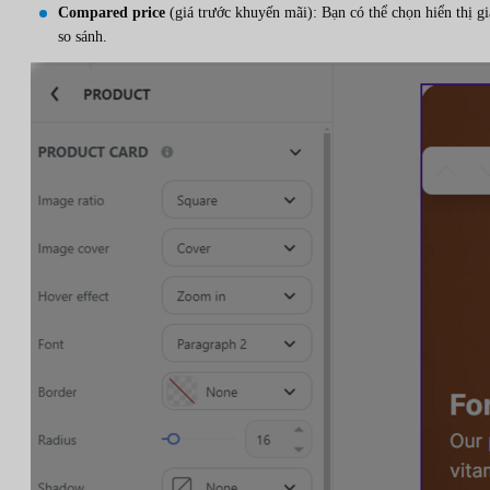
Compared price
(giá trước khuyến mãi): Bạn có thể chọn hiển thị gi
so sánh.