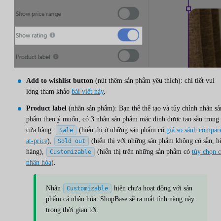
Add to wishlist button
(nút thêm sản phẩm yêu thích): chi tiết vui
lòng tham khảo
bài viết này
.
Product label
(nhãn sản phẩm): Bạn thể thể tạo và tủy chỉnh nhãn sả
phẩm theo ý muốn, có 3 nhãn sản phẩm mặc định được tạo sẵn trong
cửa hàng:
(hiển thị ở những sản phẩm có
giá so sánh compar
Sale
at-price
),
(hiển thị với những sán phẩm không có sẵn, h
Sold out
hàng),
(hiển thị trên những sản phẩm có
tùy chọn 
Customizable
nhân hóa
).
Nhãn
hiện chưa hoạt động với sản
Customizable
phẩm cá nhân hóa. ShopBase sẽ ra mắt tính năng này
trong thời gian tới.