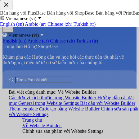
Bán hàng với PlusBase
Bán hàng với ShopBase
Bán hàng với PrintBa
Vietnamese (vi)
English (en)
Arabic (ar)
Chinese (zh)
Turkish (tr)
Vietnamese (vi)
English (en)
Arabic (ar)
Chinese (zh)
Turkish (tr)
Trung tâm Hỗ trợ ShopBase
Khám phá các Hướng dẫn và học hỏi các thực tiễn tốt nhất về
thương mại điện tử từ cơ sở kiến thức của chúng tôi.
Bài viết cùng danh mục: Về Website Builder
Các đơn vị kích thước trong Website Builder
Hướng dẫn cài đặt
mục General trong Website Settings
Bắt đầu với Website Builder
Thêm template được tạo bằng Website Builder
Chỉnh sửa sản phẩ
với Website Settings
Trang chủ
Về Website Builder
Chỉnh sửa sản phẩm với Website Settings