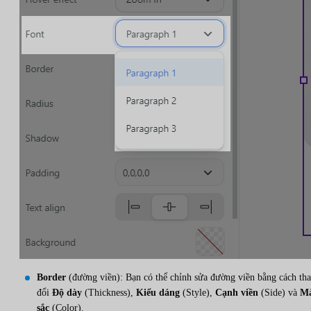
Border
(đường viền): Bạn có thể chỉnh sửa đường viền bằng cách th
đổi
Độ dày
(Thickness),
Kiểu dáng
(Style),
Cạnh viền
(Side) và
M
sắc
(Color).