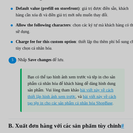
Default value (prefill on storefront)
: giá trị được điền sẵn, khách
hàng cần xóa đi và điền giá trị mới nếu muốn thay đổi.
Allow the following characters
: chọn các ký tự mà khách hàng có t
sử dụng.
Charge fee for this custom option
: thiết lập thu thêm phí bổ sung c
tùy chọn cá nhân hóa.
Nhấp
Save changes
để lưu.
Bạn có thể tạo hình ảnh xem trước và tệp in cho sản
phẩm cá nhân hóa để khách hàng dễ dàng hình dung
sản phẩm. Vui lòng tham khảo
bài viết này về cách
thiết lập hình ảnh xem trước
, và
bài viết này về cách
tạo tệp in cho các sản phẩm cá nhân hóa ShopBase
.
B. Xuất đơn hàng với các sản phẩm tùy chỉnh
#