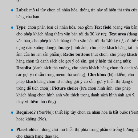
Label
: mô tả tùy chọn cá nhân hóa, thông tin này sẽ hiển thị trên cửa
hàng của bạn.
Type
: chọn phân loại cá nhân hóa, bao gồm
Text field
(dạng văn bản
cho phép khách hàng thêm văn bản tối đa 30 ký tự);
Text area
(dạng
văn bản, cho phép khách hàng thêm văn bản tối đa 140 ký tự, có thể 
dụng dấu xuống dòng);
Image
(hình ảnh, cho phép khách hàng tải hì
ảnh của họ lên sản phẩm);
Radio buttons
(nút chọn, cho phép khách
hàng chọn từ danh sách các gợi ý có sẵn, gợi ý hiển thị dạng nút);
Droplist
(danh sách thả xuống, cho phép khách hàng chọn từ danh sá
các gợi ý có sẵn trong menu thả xuống);
Checkbox
(hộp kiểm, cho
phép khách hàng chọn từ những gợi ý có sẵn, gợi ý hiển thị dạng ô
trống để tích chọn);
Picture choice
(lựa chọn hình ảnh, cho phép
khách hàng chọn hình ảnh yêu thích trong danh sách hình ảnh gợi ý,
thay vì thêm thủ công).
Required?
(Yes/No): thiết lập tùy chọn cá nhân hóa là bắt buộc (Yes
hoặc không (No).
Placeholder
: dòng chữ mờ hiển thị phía trong phần ô trống hướng d
cho khách hàng thao tác.