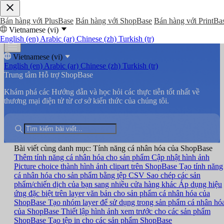
Bán hàng với PlusBase
Bán hàng với ShopBase
Bán hàng với PrintBa
Vietnamese (vi)
English (en)
Arabic (ar)
Chinese (zh)
Turkish (tr)
Vietnamese (vi)
English (en)
Arabic (ar)
Chinese (zh)
Turkish (tr)
Trung tâm Hỗ trợ ShopBase
Khám phá các Hướng dẫn và học hỏi các thực tiễn tốt nhất về
thương mại điện tử từ cơ sở kiến thức của chúng tôi.
Bài viết cùng danh mục: Tính năng cá nhân hóa của ShopBase
Thêm tính năng cá nhân hóa cho sản phẩm
Cập nhật hình ảnh
Picture choice thành hình ảnh clipart trên ShopBase
Tạo tính năng
cá nhân hóa cho sản phẩm bằng tệp CSV
Sao chép các sản
phẩm/chiến dịch của bạn sang nhiều cửa hàng khác
Áp dụng hiệu
ứng đặc biệt trên layer văn bản cho sản phẩm cá nhân hóa của
ShopBase
Tạo nhóm layer để sử dụng trong sản phẩm cá nhân hó
của ShopBase
Thiết lập hình ảnh xem trước cho các sản phẩm
ShopBase
Tạo tệp in cho các sản phẩm ShopBase