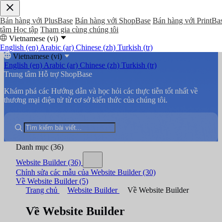
Bán hàng với PlusBase
Bán hàng với ShopBase
Bán hàng với PrintBa
tâm Học tập
Tham gia cùng chúng tôi
Vietnamese (vi)
English (en)
Arabic (ar)
Chinese (zh)
Turkish (tr)
Vietnamese (vi)
English (en)
Arabic (ar)
Chinese (zh)
Turkish (tr)
Trung tâm Hỗ trợ ShopBase
Khám phá các Hướng dẫn và học hỏi các thực tiễn tốt nhất về
thương mại điện tử từ cơ sở kiến thức của chúng tôi.
Danh mục
(36)
Website Builder
(36)
Chỉnh sửa các mẫu của Website Builder
(30)
Về Website Builder
(5)
Trang chủ
Website Builder
Về Website Builder
Về Website Builder