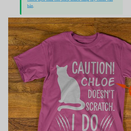
bản
.