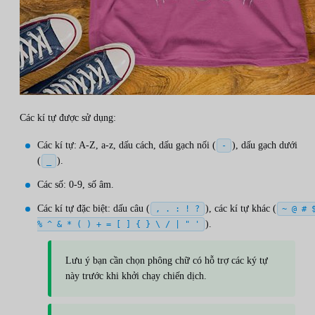
Các kí tự được sử dụng:
Các kí tự: A-Z, a-z, dấu cách, dấu gạch nối (
), dấu gạch dưới
-
(
).
_
Các số: 0-9, số âm.
Các kí tự đặc biệt: dấu câu (
), các kí tự khác (
, . : ! ?
~ @ # 
).
% ^ & * ( ) + = [ ] { } \ / | " '
Lưu ý bạn cần chọn phông chữ có hỗ trợ các ký tự
này trước khi khởi chạy chiến dịch.