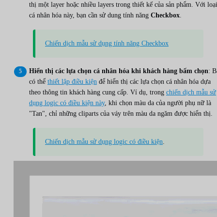
thị một layer hoặc nhiều layers trong thiết kế của sản phẩm. Với loạ
cá nhân hóa này, bạn cần sử dung tính năng
Checkbox
.
Chiến dịch mẫu sử dụng tính năng Checkbox
Hiển thị các lựa chọn cá nhân hóa khi khách hàng bấm chọn
: B
có thể
thiết lập điều kiện
để hiển thị các lựa chọn cá nhân hóa dựa
theo thông tin khách hàng cung cấp. Ví dụ, trong
chiến dịch mẫu sử
dụng logic có điều kiện này
, khi chọn màu da của người phụ nữ là
"Tan", chỉ những cliparts của váy trên màu da ngăm được hiển thị.
Chiến dịch mẫu sử dụng logic có điều kiện
.