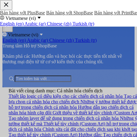
Bán hàng với PlusBase
Bán hàng với ShopBase
Bán hàng với PrintBa
Vietnamese (vi)
English (en)
Arabic (ar)
Chinese (zh)
Turkish (tr)
Vietnamese (vi)
English (en)
Arabic (ar)
Chinese (zh)
Turkish (tr)
Trung tâm Hỗ trợ ShopBase
Khám phá các Hướng dẫn và học hỏi các thực tiễn tốt nhất về
thương mại điện tử từ cơ sở kiến thức của chúng tôi.
Bài viết cùng danh mục: Cá nhân hóa chiến dịch
Thiết lập logic có điều kiện cho các chiến dịch cá nhân hóa
Tạo cá
lựa chọn cá nhân hóa cho chiến dịch
Những ý tưởng thiết kế được
hỗ trợ trong chiến dịch cá nhân hóa
Hướng dẫn tạo chiến dịch cá
nhân hóa hình cặp đôi
Giới thiệu về thiết kế tùy chỉnh (Custom Art
Tạo nhóm layer để sử dụng trong chiến dịch cá nhân hóa
Những 
tưởng thiết kế mà Thiết kế tùy chỉnh (Custom Art) hỗ trợ trong chi
dịch cá nhân hóa
Chỉnh sửa cài đặt cho chiến dịch sau khi khởi tạ
Tạo thiết kế tùy chỉnh (Custom Art)
Hướng dẫn: Tạo chiến dịch c