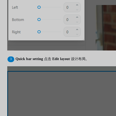
Quick bar setting
点击
Edit layout
设计布局。