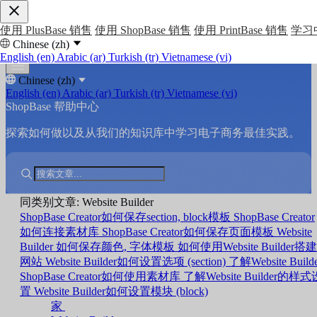
使用 PlusBase 销售
使用 ShopBase 销售
使用 PrintBase 销售
学习
Chinese (zh)
English (en)
Arabic (ar)
Turkish (tr)
Vietnamese (vi)
Chinese (zh)
English (en)
Arabic (ar)
Turkish (tr)
Vietnamese (vi)
ShopBase 帮助中心
探索如何做以及从我们的知识库中学习电子商务最佳实践。
同类别文章: Website Builder
ShopBase Creator如何保存section, block模板
ShopBase Creator
如何连接素材库
ShopBase Creator如何保存页面模板
Website
Builder 如何保存颜色, 字体模板
如何使用Website Builder搭建
网站
Website Builder如何设置选项 (section)
了解Website Build
ShopBase Creator如何使用素材库
了解Website Builder的样式
置
Website Builder如何设置模块 (block)
家