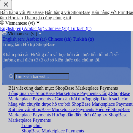
Bán hàng với PlusBase
Bán hàng với ShopBase
Bán hàng với PrintBa
tâm Học tập
Tham gia cùng chúng tôi
Vietnamese (vi)
English (en)
Arabic (ar)
Chinese (zh)
Turkish (tr)
Vietnamese (vi)
English (en)
Arabic (ar)
Chinese (zh)
Turkish (tr)
Trung tâm Hỗ trợ ShopBase
Khám phá các Hướng dẫn và học hỏi các thực tiễn tốt nhất về
thương mại điện tử từ cơ sở kiến thức của chúng tôi.
Bài viết cùng danh mục: ShopBase Marketplace Payments
Tổng quan về ShopBase Marketplace Payments
Cổng ShopBase
Marketplace Payments - Các câu hỏi thường gặp
Danh sách các
hãng vận chuyển được hỗ trợ bởi ShopBase Marketplace Payment
Rút tiền với ShopBase Marketplace Payments
Hiểu về ShopBase
Marketplace Payments
Hướng dẫn điền đơn đăng ký ShopBase
Marketplace Payments
Trang chủ
ShopBase Marketplace Payments