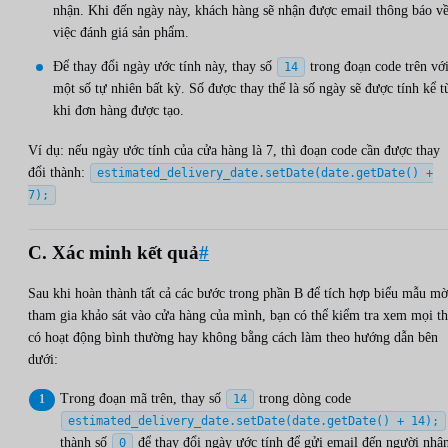
nhận. Khi đến ngày này, khách hàng sẽ nhận được email thông báo v
việc đánh giá sản phẩm.
Để thay đổi ngày ước tính này, thay số
trong đoạn code trên vớ
14
một số tự nhiên bất kỳ. Số được thay thế là số ngày sẽ được tính kể t
khi đơn hàng được tạo.
Ví dụ: nếu ngày ước tính của cửa hàng là 7, thì đoạn code cần được thay
đổi thành:
estimated_delivery_date.setDate(date.getDate() +
7);
C. Xác minh kết quả
#
Sau khi hoàn thành tất cả các bước trong phần B để tích hợp biểu mẫu mờ
tham gia khảo sát vào cửa hàng của mình, bạn có thể kiểm tra xem mọi t
có hoạt động bình thường hay không bằng cách làm theo hướng dẫn bên
dưới:
Trong đoạn mã trên, thay số
trong dòng code
14
estimated_delivery_date.setDate(date.getDate() + 14);
thành số
để thay đổi ngày ước tính để gửi email đến người nhậ
0