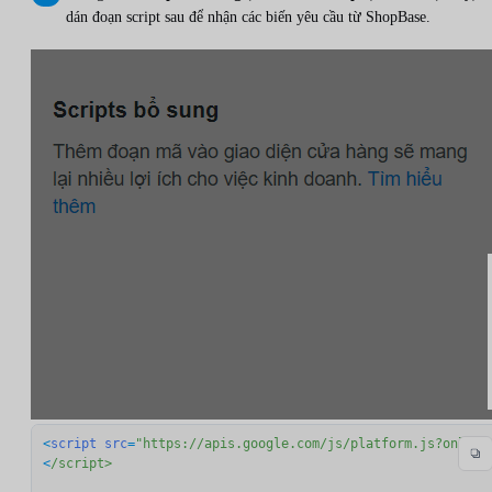
dán đoạn script sau để nhận các biến yêu cầu từ ShopBase.
<
script
src
=
"https://apis.google.com/js/platform.js?onload
<
/script>