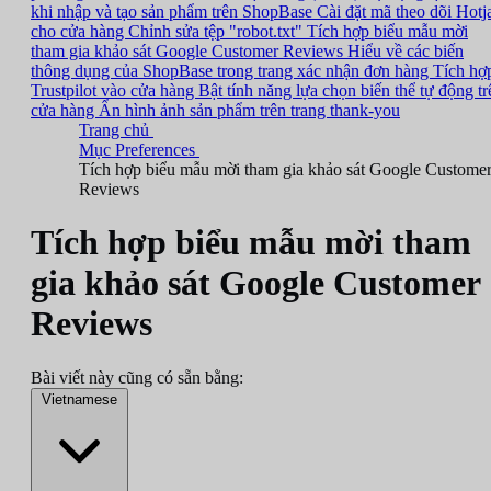
khi nhập và tạo sản phẩm trên ShopBase
Cài đặt mã theo dõi Hotj
cho cửa hàng
Chỉnh sửa tệp "robot.txt"
Tích hợp biểu mẫu mời
tham gia khảo sát Google Customer Reviews
Hiểu về các biến
thông dụng của ShopBase trong trang xác nhận đơn hàng
Tích hợ
Trustpilot vào cửa hàng
Bật tính năng lựa chọn biến thể tự động tr
cửa hàng
Ẩn hình ảnh sản phẩm trên trang thank-you
Trang chủ
Mục Preferences
Tích hợp biểu mẫu mời tham gia khảo sát Google Custome
Reviews
Tích hợp biểu mẫu mời tham
gia khảo sát Google Customer
Reviews
Bài viết này cũng có sẵn bằng:
Vietnamese