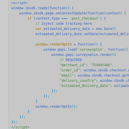
<
script
window.sbsdk.ready
(
function
() {

window.sbsdk.page.onContextUpdate
(
function
(
context
        if
 (
context.type
 === 
'post_checkout'
) {

//
Inject
code
tracking
here
            var
estimated_delivery_date
 = 
new
Date
()

estimated_delivery_date.setDate
(
estimated_deli
            window.renderOptIn
 = 
function
() {

window.gapi.load
(
'surveyoptin'
, 
function
() 
window.gapi.surveyoptin.render
({

//
REQUIRED
"merchant_id"
: 
"754845486"
,

"order_id"
: 
window.sbsdk.checkout.
"email"
: 
window.sbsdk.checkout.get
"delivery_country"
: 
window.sbsdk.c
"estimated_delivery_date"
: 
estimat
                    });

                });

            }

window.renderOptIn
();

        }

    });

});

<
/script>