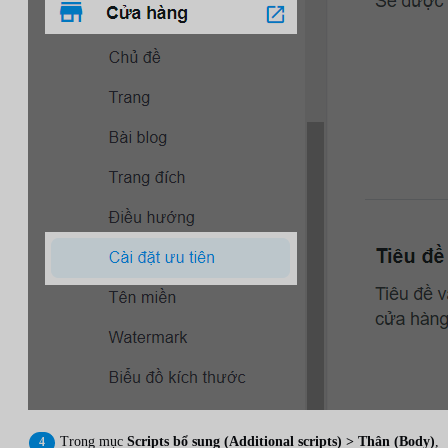
Trong mục
Scripts bổ sung (Additional scripts) > Thân (Body)
,