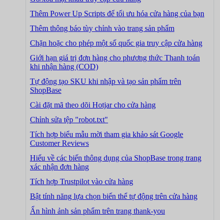
Thêm Power Up Scripts để tối ưu hóa cửa hàng của bạn
Thêm thông báo tùy chỉnh vào trang sản phẩm
Chặn hoặc cho phép một số quốc gia truy cập cửa hàng
Giới hạn giá trị đơn hàng cho phương thức Thanh toán
khi nhận hàng (COD)
Tự động tạo SKU khi nhập và tạo sản phẩm trên
ShopBase
Cài đặt mã theo dõi Hotjar cho cửa hàng
Chỉnh sửa tệp "robot.txt"
Tích hợp biểu mẫu mời tham gia khảo sát Google
Customer Reviews
Hiểu về các biến thông dụng của ShopBase trong trang
xác nhận đơn hàng
Tích hợp Trustpilot vào cửa hàng
Bật tính năng lựa chọn biến thể tự động trên cửa hàng
Ẩn hình ảnh sản phẩm trên trang thank-you