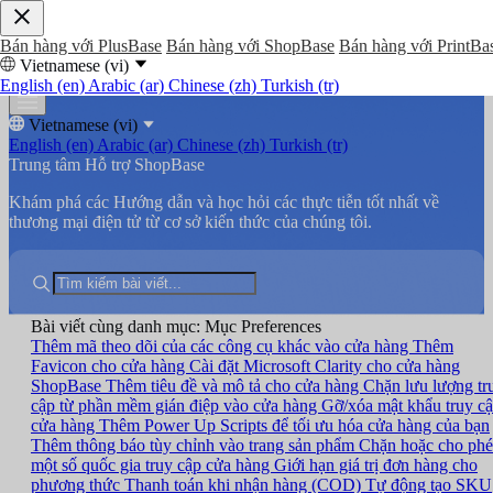
Bán hàng với PlusBase
Bán hàng với ShopBase
Bán hàng với PrintBa
Vietnamese (vi)
English (en)
Arabic (ar)
Chinese (zh)
Turkish (tr)
Vietnamese (vi)
English (en)
Arabic (ar)
Chinese (zh)
Turkish (tr)
Trung tâm Hỗ trợ ShopBase
Khám phá các Hướng dẫn và học hỏi các thực tiễn tốt nhất về
thương mại điện tử từ cơ sở kiến thức của chúng tôi.
Bài viết cùng danh mục: Mục Preferences
Thêm mã theo dõi của các công cụ khác vào cửa hàng
Thêm
Favicon cho cửa hàng
Cài đặt Microsoft Clarity cho cửa hàng
ShopBase
Thêm tiêu đề và mô tả cho cửa hàng
Chặn lưu lượng tr
cập từ phần mềm gián điệp vào cửa hàng
Gỡ/xóa mật khẩu truy c
cửa hàng
Thêm Power Up Scripts để tối ưu hóa cửa hàng của bạn
Thêm thông báo tùy chỉnh vào trang sản phẩm
Chặn hoặc cho ph
một số quốc gia truy cập cửa hàng
Giới hạn giá trị đơn hàng cho
phương thức Thanh toán khi nhận hàng (COD)
Tự động tạo SKU