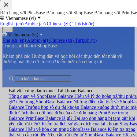
Bán hàng với PlusBase
Bán hàng với ShopBase
Bán hàng với PrintBa
Vietnamese (vi)
English (en)
Arabic (ar)
Chinese (zh)
Turkish (tr)
Vietnamese (vi)
English (en)
Arabic (ar)
Chinese (zh)
Turkish (tr)
Trung tâm Hỗ trợ ShopBase
Khám phá các Hướng dẫn và học hỏi các thực tiễn tốt nhất về
thương mại điện tử từ cơ sở kiến thức của chúng tôi.
Bài viết cùng danh mục: Tài khoản Balance
Tổng quan về ShopBase Balance
Hiểu về lý do hoàn trả/thu phí/t
giữ tiền trong ShopBase Balance
Những điều cần biết về ShopBa
Balance
Trường hợp số dư tài khoản Balance xuống dưới mức mặ
định
Cách theo dõi hóa đơn của các đơn hàng PrintBase trong
Balance
PrintBase Balance là gì?
Tại sao đơn hàng bị tạm giữ khi
yêu cầu rút tiền?
Kiểm tra lịch sử giao dịch của tài khoản ShopBa
Balance
Hiểu về hóa đơn trong ShopBase Balance
Kiểm tra trạng
thái yêu cầu rút tiền
Yêu cầu rút tiền từ ShopBase Balance
Hiểu v