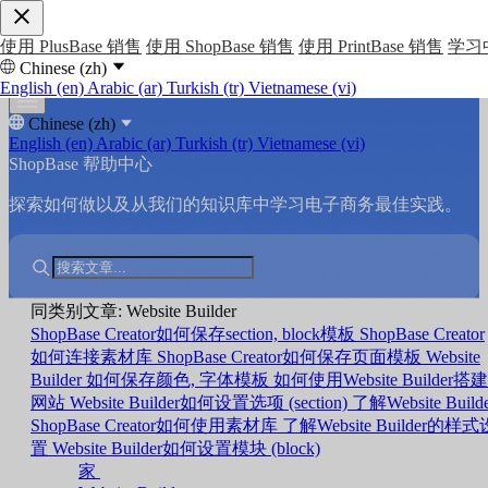
使用 PlusBase 销售
使用 ShopBase 销售
使用 PrintBase 销售
学习
Chinese (zh)
English (en)
Arabic (ar)
Turkish (tr)
Vietnamese (vi)
Chinese (zh)
English (en)
Arabic (ar)
Turkish (tr)
Vietnamese (vi)
ShopBase 帮助中心
探索如何做以及从我们的知识库中学习电子商务最佳实践。
同类别文章: Website Builder
ShopBase Creator如何保存section, block模板
ShopBase Creator
如何连接素材库
ShopBase Creator如何保存页面模板
Website
Builder 如何保存颜色, 字体模板
如何使用Website Builder搭建
网站
Website Builder如何设置选项 (section)
了解Website Build
ShopBase Creator如何使用素材库
了解Website Builder的样式
置
Website Builder如何设置模块 (block)
家