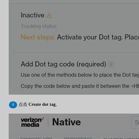
点击
Create dot tag
。