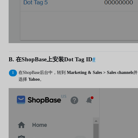
B. 在ShopBase上安装Dot Tag ID
#
在ShopBase后台中，转到
Marketing & Sales > Sales channels
并
选择
Yahoo
。