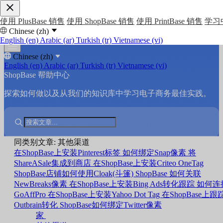
使用 PlusBase 销售
使用 ShopBase 销售
使用 PrintBase 销售
学习
Chinese (zh)
English (en)
Arabic (ar)
Turkish (tr)
Vietnamese (vi)
Chinese (zh)
English (en)
Arabic (ar)
Turkish (tr)
Vietnamese (vi)
ShopBase 帮助中心
探索如何做以及从我们的知识库中学习电子商务最佳实践。
同类别文章: 其他渠道
在ShopBase上安装Pinterest标签
如何绑定Snap像素
将
ShareASale集成到商店
在ShopBase上安装Criteo OneTag
ShopBase店铺如何使用Cloak(斗篷)
ShopBase 如何关联
NewBreaks像素
在ShopBase上安装Bing Ads转化跟踪
如何连
GoAffPro
在ShopBase上安装Yahoo Dot Tag
在ShopBase上跟
Outbrain转化
ShopBase如何绑定Twitter像素
家