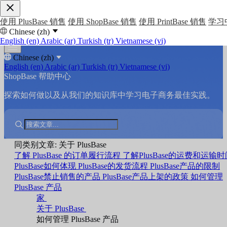
使用 PlusBase 销售
使用 ShopBase 销售
使用 PrintBase 销售
学习
Chinese (zh)
English (en)
Arabic (ar)
Turkish (tr)
Vietnamese (vi)
Chinese (zh)
English (en)
Arabic (ar)
Turkish (tr)
Vietnamese (vi)
ShopBase 帮助中心
探索如何做以及从我们的知识库中学习电子商务最佳实践。
同类别文章: 关于 PlusBase
了解 PlusBase 的订单履行流程
了解PlusBase的运费和运输时
PlusBase如何体现
PlusBase的发货流程
PlusBase产品的限制
PlusBase禁止销售的产品
PlusBase产品上架的政策
如何管理
PlusBase 产品
家
关于 PlusBase
如何管理 PlusBase 产品