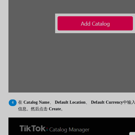
在
Catalog Name
、
Default Location
、
Default Currency
中输
信息。然后点击
Create
。