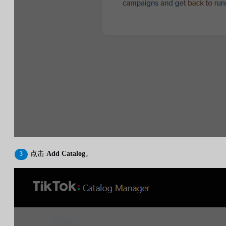
点击
Add Catalog
。