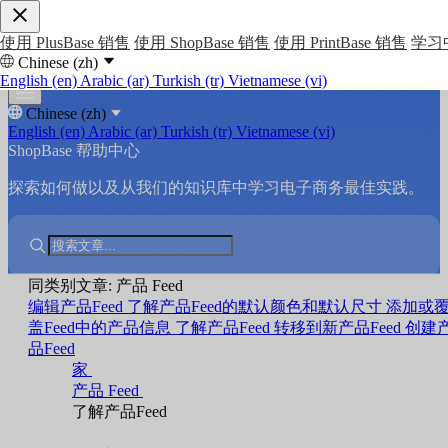
使用 PlusBase 销售
使用 ShopBase 销售
使用 PrintBase 销售
学习
Chinese (zh)
English (en)
Arabic (ar)
Turkish (tr)
Vietnamese (vi)
Chinese (zh)
English (en)
Arabic (ar)
Turkish (tr)
Vietnamese (vi)
ShopBase 帮助中心
探索如何做以及从我们的知识库中学习电子商务最佳实践。
同类别文章: 产品 Feed
编辑产品Feed
了解产品Feed的默认颜色和默认尺寸
添加或
盖Feed中的产品信息
了解产品Feed
转移到新产品Feed
创建
品Feed
家
产品 Feed
了解产品Feed