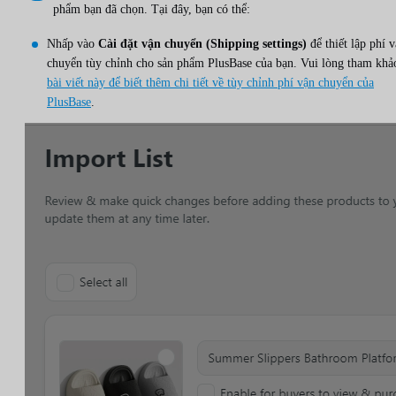
phẩm bạn đã chọn. Tại đây, bạn có thể:
Nhấp vào
Cài đặt vận chuyển (Shipping settings)
để thiết lập phí 
chuyển tùy chỉnh cho sản phẩm PlusBase của bạn. Vui lòng tham khả
bài viết này để biết thêm chi tiết về tùy chỉnh phí vận chuyển của
PlusBase
.