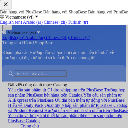
Bán hàng với PlusBase
Bán hàng với ShopBase
Bán hàng với PrintBa
Vietnamese (vi)
English (en)
Arabic (ar)
Chinese (zh)
Turkish (tr)
Vietnamese (vi)
English (en)
Arabic (ar)
Chinese (zh)
Turkish (tr)
Trung tâm Hỗ trợ ShopBase
Khám phá các Hướng dẫn và học hỏi các thực tiễn tốt nhất về
thương mại điện tử từ cơ sở kiến thức của chúng tôi.
Bài viết cùng danh mục: Catalog
Yêu cầu sản phẩm từ CJ dropshipping trên PlusBase
Trường hợp
sản phẩm PlusBase hết hàng trên Catalog
Yêu cầu sản phẩm từ
AliExpress trên PlusBase
Ưu đãi bán thêm tự động với PlusBase
Hiểu về Daily Pack Quantity
Nhập sản phẩm từ PlusBase Catalog
và Product Request
Hướng dẫn viết mô tả sản phẩm trên PlusBase
Yêu cầu và lưu ý khi thiết kế sản phẩm thêu
Tìm sản phẩm trên
PlusBase Catalog
Trang chủ