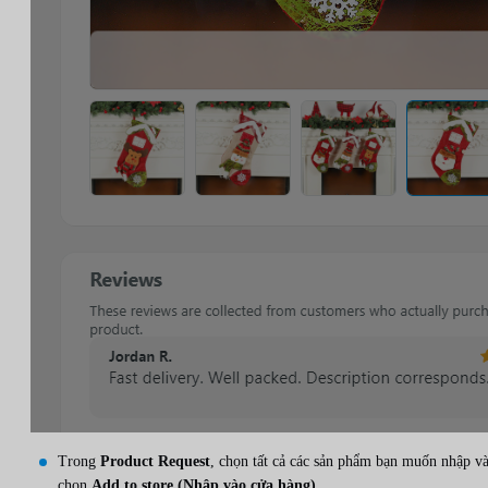
Trong
Product Request
, chọn tất cả các sản phẩm bạn muốn nhập v
chọn
Add to store (Nhập vào cửa hàng)
.