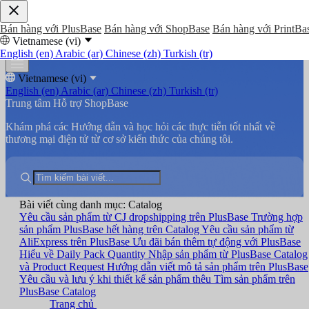
Bán hàng với PlusBase
Bán hàng với ShopBase
Bán hàng với PrintBa
Vietnamese (vi)
English (en)
Arabic (ar)
Chinese (zh)
Turkish (tr)
Vietnamese (vi)
English (en)
Arabic (ar)
Chinese (zh)
Turkish (tr)
Trung tâm Hỗ trợ ShopBase
Khám phá các Hướng dẫn và học hỏi các thực tiễn tốt nhất về
thương mại điện tử từ cơ sở kiến thức của chúng tôi.
Bài viết cùng danh mục: Catalog
Yêu cầu sản phẩm từ CJ dropshipping trên PlusBase
Trường hợp
sản phẩm PlusBase hết hàng trên Catalog
Yêu cầu sản phẩm từ
AliExpress trên PlusBase
Ưu đãi bán thêm tự động với PlusBase
Hiểu về Daily Pack Quantity
Nhập sản phẩm từ PlusBase Catalog
và Product Request
Hướng dẫn viết mô tả sản phẩm trên PlusBase
Yêu cầu và lưu ý khi thiết kế sản phẩm thêu
Tìm sản phẩm trên
PlusBase Catalog
Trang chủ