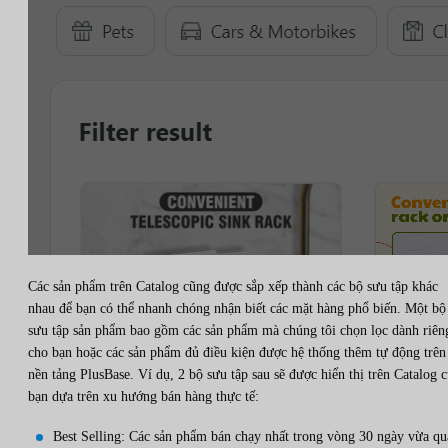
Các sản phẩm trên Catalog cũng được sắp xếp thành các bộ sưu tập khác
nhau để bạn có thể nhanh chóng nhận biết các mặt hàng phổ biến. Một bộ
sưu tập sản phẩm bao gồm các sản phẩm mà chúng tôi chọn lọc dành riên
cho bạn hoặc các sản phẩm đủ điều kiện được hệ thống thêm tự động trên
nền tảng PlusBase. Ví dụ, 2 bộ sưu tập sau sẽ được hiển thị trên Catalog 
bạn dựa trên xu hướng bán hàng thực tế:
Best Selling: Các sản phẩm bán chạy nhất trong vòng 30 ngày vừa qu