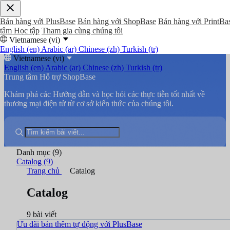
Bán hàng với PlusBase
Bán hàng với ShopBase
Bán hàng với PrintBa
tâm Học tập
Tham gia cùng chúng tôi
Vietnamese (vi)
English (en)
Arabic (ar)
Chinese (zh)
Turkish (tr)
Vietnamese (vi)
English (en)
Arabic (ar)
Chinese (zh)
Turkish (tr)
Trung tâm Hỗ trợ ShopBase
Khám phá các Hướng dẫn và học hỏi các thực tiễn tốt nhất về
thương mại điện tử từ cơ sở kiến thức của chúng tôi.
Danh mục
(9)
Catalog
(9)
Trang chủ
Catalog
Catalog
9 bài viết
Ưu đãi bán thêm tự động với PlusBase